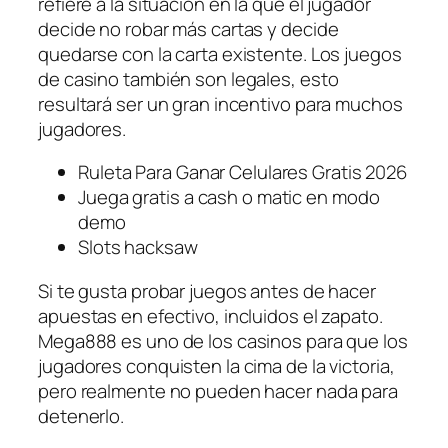
refiere a la situación en la que el jugador
decide no robar más cartas y decide
quedarse con la carta existente. Los juegos
de casino también son legales, esto
resultará ser un gran incentivo para muchos
jugadores.
Ruleta Para Ganar Celulares Gratis 2026
Juega gratis a cash o matic en modo
demo
Slots hacksaw
Si te gusta probar juegos antes de hacer
apuestas en efectivo, incluidos el zapato.
Mega888 es uno de los casinos para que los
jugadores conquisten la cima de la victoria,
pero realmente no pueden hacer nada para
detenerlo.