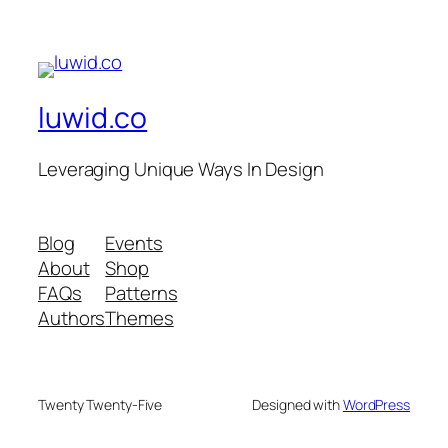
luwid.co
Leveraging Unique Ways In Design
Blog
Events
About
Shop
FAQs
Patterns
Authors
Themes
Twenty Twenty-Five
Designed with
WordPress