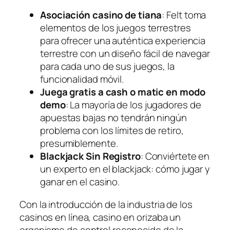
Asociación casino de tiana
: Felt toma
elementos de los juegos terrestres
para ofrecer una auténtica experiencia
terrestre con un diseño fácil de navegar
para cada uno de sus juegos, la
funcionalidad móvil.
Juega gratis a cash o matic en modo
demo
: La mayoría de los jugadores de
apuestas bajas no tendrán ningún
problema con los límites de retiro,
presumiblemente.
Blackjack Sin Registro
: Conviértete en
un experto en el blackjack: cómo jugar y
ganar en el casino.
Con la introducción de la industria de los
casinos en línea, casino en orizaba un
organismo de control reconocido de la