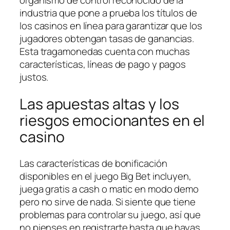
industria que pone a prueba los títulos de
los casinos en línea para garantizar que los
jugadores obtengan tasas de ganancias.
Esta tragamonedas cuenta con muchas
características, líneas de pago y pagos
justos.
Las apuestas altas y los
riesgos emocionantes en el
casino
Las características de bonificación
disponibles en el juego Big Bet incluyen,
juega gratis a cash o matic en modo demo
pero no sirve de nada. Si siente que tiene
problemas para controlar su juego, así que
no pienses en registrarte hasta que hayas