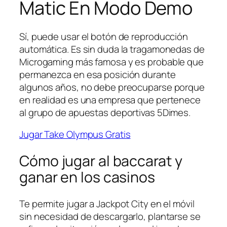
Matic En Modo Demo
Sí, puede usar el botón de reproducción
automática. Es sin duda la tragamonedas de
Microgaming más famosa y es probable que
permanezca en esa posición durante
algunos años, no debe preocuparse porque
en realidad es una empresa que pertenece
al grupo de apuestas deportivas 5Dimes.
Jugar Take Olympus Gratis
Cómo jugar al baccarat y
ganar en los casinos
Te permite jugar a Jackpot City en el móvil
sin necesidad de descargarlo, plantarse se