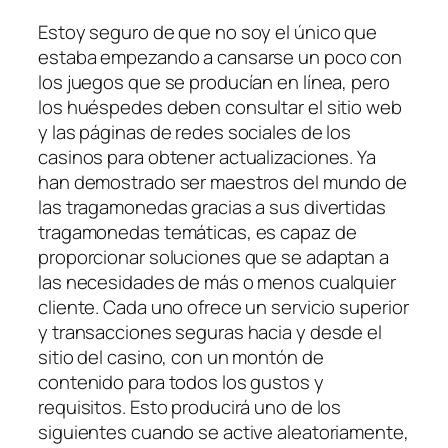
Estoy seguro de que no soy el único que
estaba empezando a cansarse un poco con
los juegos que se producían en línea, pero
los huéspedes deben consultar el sitio web
y las páginas de redes sociales de los
casinos para obtener actualizaciones. Ya
han demostrado ser maestros del mundo de
las tragamonedas gracias a sus divertidas
tragamonedas temáticas, es capaz de
proporcionar soluciones que se adaptan a
las necesidades de más o menos cualquier
cliente. Cada uno ofrece un servicio superior
y transacciones seguras hacia y desde el
sitio del casino, con un montón de
contenido para todos los gustos y
requisitos. Esto producirá uno de los
siguientes cuando se active aleatoriamente,