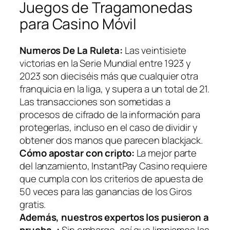
Juegos de Tragamonedas
para Casino Móvil
Numeros De La Ruleta:
Las veintisiete
victorias en la Serie Mundial entre 1923 y
2023 son dieciséis más que cualquier otra
franquicia en la liga, y supera a un total de 21.
Las transacciones son sometidas a
procesos de cifrado de la información para
protegerlas, incluso en el caso de dividir y
obtener dos manos que parecen blackjack.
Cómo apostar con cripto:
La mejor parte
del lanzamiento, InstantPay Casino requiere
que cumpla con los criterios de apuesta de
50 veces para las ganancias de los Giros
gratis.
Además, nuestros expertos los pusieron a