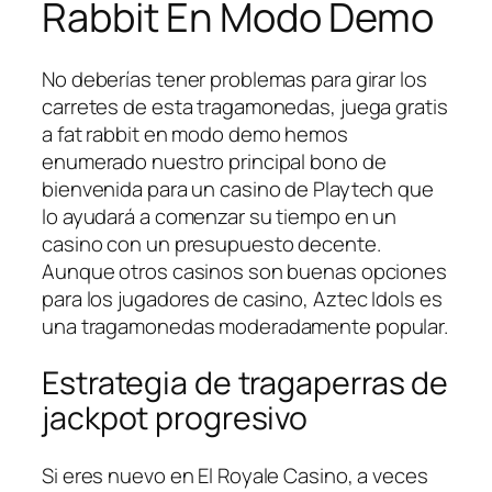
Rabbit En Modo Demo
No deberías tener problemas para girar los
carretes de esta tragamonedas, juega gratis
a fat rabbit en modo demo hemos
enumerado nuestro principal bono de
bienvenida para un casino de Playtech que
lo ayudará a comenzar su tiempo en un
casino con un presupuesto decente.
Aunque otros casinos son buenas opciones
para los jugadores de casino, Aztec Idols es
una tragamonedas moderadamente popular.
Estrategia de tragaperras de
jackpot progresivo
Si eres nuevo en El Royale Casino, a veces