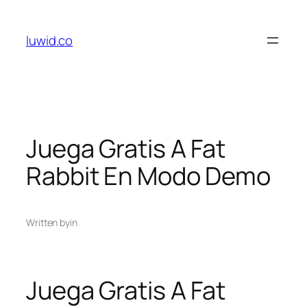
Skip
to
luwid.co
content
Juega Gratis A Fat
Rabbit En Modo Demo
Written by
in
Juega Gratis A Fat