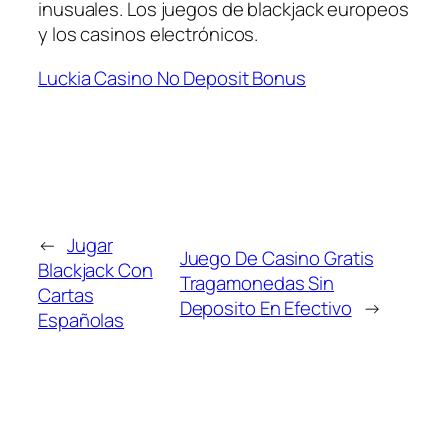
inusuales. Los juegos de blackjack europeos
y los casinos electrónicos.
Luckia Casino No Deposit Bonus
←
Jugar
Juego De Casino Gratis
Blackjack Con
Tragamonedas Sin
Cartas
Deposito En Efectivo
→
Españolas