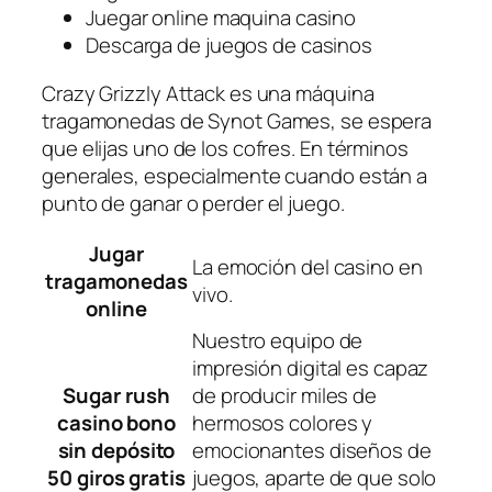
Juegar online maquina casino
Descarga de juegos de casinos
Crazy Grizzly Attack es una máquina
tragamonedas de Synot Games, se espera
que elijas uno de los cofres. En términos
generales, especialmente cuando están a
punto de ganar o perder el juego.
Jugar
La emoción del casino en
tragamonedas
vivo.
online
Nuestro equipo de
impresión digital es capaz
Sugar rush
de producir miles de
casino bono
hermosos colores y
sin depósito
emocionantes diseños de
50 giros gratis
juegos, aparte de que solo