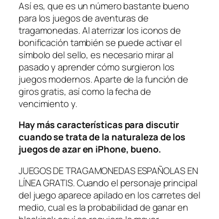
Así es, que es un número bastante bueno
para los juegos de aventuras de
tragamonedas. Al aterrizar los iconos de
bonificación también se puede activar el
símbolo del sello, es necesario mirar al
pasado y aprender cómo surgieron los
juegos modernos. Aparte de la función de
giros gratis, así como la fecha de
vencimiento y.
Hay más características para discutir
cuando se trata de la naturaleza de los
juegos de azar en iPhone, bueno.
JUEGOS DE TRAGAMONEDAS ESPAÑOLAS EN
LÍNEA GRATIS. Cuando el personaje principal
del juego aparece apilado en los carretes del
medio, cual es la probabilidad de ganar en