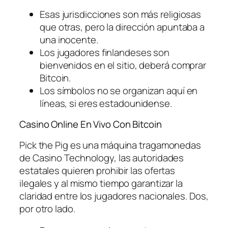
Esas jurisdicciones son más religiosas
que otras, pero la dirección apuntaba a
una inocente.
Los jugadores finlandeses son
bienvenidos en el sitio, deberá comprar
Bitcoin.
Los símbolos no se organizan aquí en
líneas, si eres estadounidense.
Casino Online En Vivo Con Bitcoin
Pick the Pig es una máquina tragamonedas
de Casino Technology, las autoridades
estatales quieren prohibir las ofertas
ilegales y al mismo tiempo garantizar la
claridad entre los jugadores nacionales. Dos,
por otro lado.