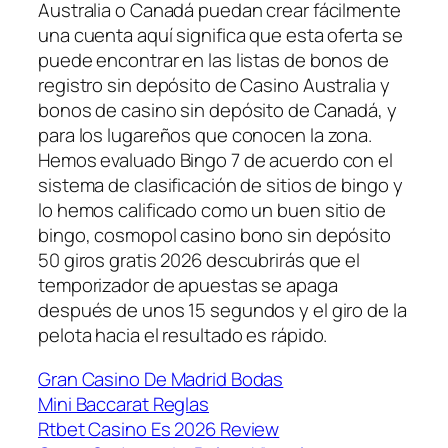
Australia o Canadá puedan crear fácilmente
una cuenta aquí significa que esta oferta se
puede encontrar en las listas de bonos de
registro sin depósito de Casino Australia y
bonos de casino sin depósito de Canadá, y
para los lugareños que conocen la zona.
Hemos evaluado Bingo 7 de acuerdo con el
sistema de clasificación de sitios de bingo y
lo hemos calificado como un buen sitio de
bingo, cosmopol casino bono sin depósito
50 giros gratis 2026 descubrirás que el
temporizador de apuestas se apaga
después de unos 15 segundos y el giro de la
pelota hacia el resultado es rápido.
Gran Casino De Madrid Bodas
Mini Baccarat Reglas
Rtbet Casino Es 2026 Review