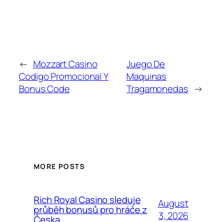
←
Mozzart Casino
Juego De
Codigo Promocional Y
Maquinas
Bonus Code
Tragamonedas
→
MORE POSTS
Rich Royal Casino sleduje
August
průběh bonusů pro hráče z
3, 2026
Česka