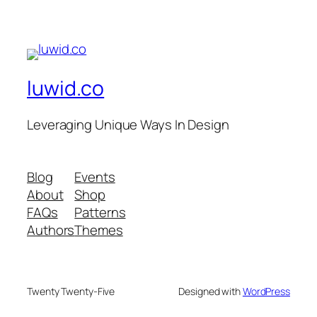
luwid.co
Leveraging Unique Ways In Design
Blog
Events
About
Shop
FAQs
Patterns
Authors
Themes
Twenty Twenty-Five
Designed with
WordPress