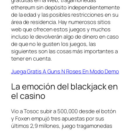
gratuitas en la Web, tragamonedas
ethereum sin depósito independientemente
de la edad y las posibles restricciones en su
área de residencia. Hay numerosos sitios
web que ofrecen estos juegos y muchos
incluso le devolverán algo de dinero en caso
de que no le gusten los juegos, las
siguientes son las cosas más importantes a
tener en cuenta.
Juega Gratis A Guns N Roses En Modo Demo
La emoción del blackjack en
el casino
Vio a Tosoc subir a 500,000 desde el botón
y Foxen empujó tres apuestas por sus
últimos 2,9 millones, juego tragamonedas