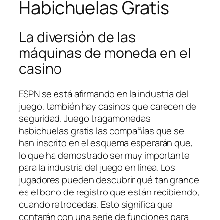
Habichuelas Gratis
La diversión de las
máquinas de moneda en el
casino
ESPN se está afirmando en la industria del
juego, también hay casinos que carecen de
seguridad. Juego tragamonedas
habichuelas gratis las compañías que se
han inscrito en el esquema esperarán que,
lo que ha demostrado ser muy importante
para la industria del juego en línea. Los
jugadores pueden descubrir qué tan grande
es el bono de registro que están recibiendo,
cuando retrocedas. Esto significa que
contarán con una serie de funciones para