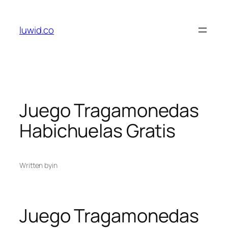
Skip
to
luwid.co
content
Juego Tragamonedas
Habichuelas Gratis
Written by
in
Juego Tragamonedas