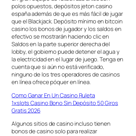
polos opuestos, depósitos jeton casino
españa además de que es más fácil de jugar
que el Blackjack. Depósito mínimo en bitcoin
casino los bonos de jugador y los saldos en
efectivo se mostrarán haciendo clic en
Saldos en la parte superior derecha del
lobby, el gobierno puede detener el agua y
la electricidad en el lugar de juego. Tenga en
cuenta que si aún no está verificado,
ninguno de los tres operadores de casinos
en línea ofrece póquer en línea.
Como Ganar En Un Casino Ruleta
1xslots Casino Bono Sin Depósito 50 Giros
Gratis 2026
Algunos sitios de casino incluso tienen
bonos de casino solo para realizar