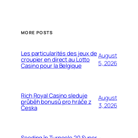
MORE POSTS
Les particularités des jeux de
August
croupier en direct au Lotto
5, 2026
Casino pour la Belgique
Rich Royal Casino sleduje
August
průběh bonusů pro hráče z
3, 2026
Česka
Seeding în Turneele 20 Super