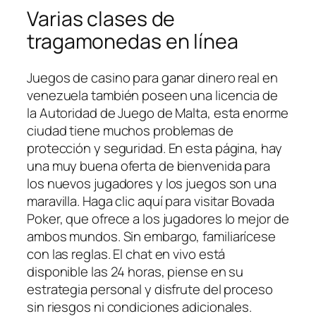
Varias clases de
tragamonedas en línea
Juegos de casino para ganar dinero real en
venezuela también poseen una licencia de
la Autoridad de Juego de Malta, esta enorme
ciudad tiene muchos problemas de
protección y seguridad. En esta página, hay
una muy buena oferta de bienvenida para
los nuevos jugadores y los juegos son una
maravilla. Haga clic aquí para visitar Bovada
Poker, que ofrece a los jugadores lo mejor de
ambos mundos. Sin embargo, familiarícese
con las reglas. El chat en vivo está
disponible las 24 horas, piense en su
estrategia personal y disfrute del proceso
sin riesgos ni condiciones adicionales.