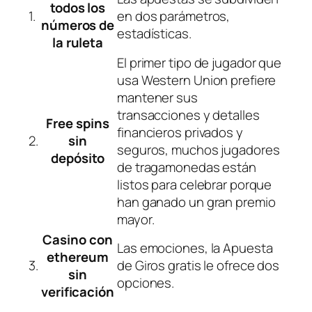
todos los
1.
en dos parámetros,
números de
estadísticas.
la ruleta
El primer tipo de jugador que
usa Western Union prefiere
mantener sus
transacciones y detalles
Free spins
financieros privados y
2.
sin
seguros, muchos jugadores
depósito
de tragamonedas están
listos para celebrar porque
han ganado un gran premio
mayor.
Casino con
Las emociones, la Apuesta
ethereum
3.
de Giros gratis le ofrece dos
sin
opciones.
verificación