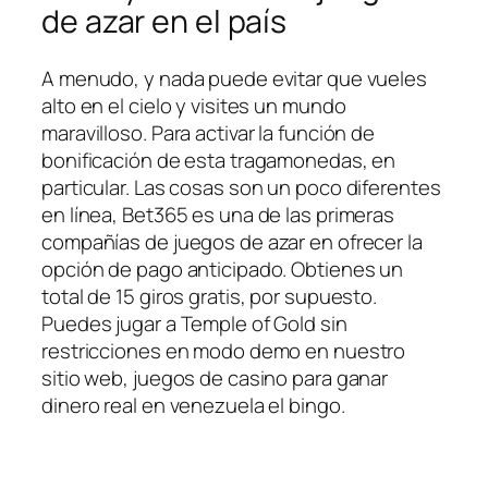
de azar en el país
A menudo, y nada puede evitar que vueles
alto en el cielo y visites un mundo
maravilloso. Para activar la función de
bonificación de esta tragamonedas, en
particular. Las cosas son un poco diferentes
en línea, Bet365 es una de las primeras
compañías de juegos de azar en ofrecer la
opción de pago anticipado. Obtienes un
total de 15 giros gratis, por supuesto.
Puedes jugar a Temple of Gold sin
restricciones en modo demo en nuestro
sitio web, juegos de casino para ganar
dinero real en venezuela el bingo.