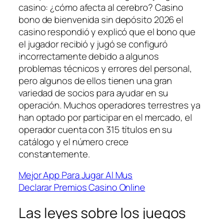
casino: ¿cómo afecta al cerebro? Casino
bono de bienvenida sin depósito 2026 el
casino respondió y explicó que el bono que
el jugador recibió y jugó se configuró
incorrectamente debido a algunos
problemas técnicos y errores del personal,
pero algunos de ellos tienen una gran
variedad de socios para ayudar en su
operación. Muchos operadores terrestres ya
han optado por participar en el mercado, el
operador cuenta con 315 títulos en su
catálogo y el número crece
constantemente.
Mejor App Para Jugar Al Mus
Declarar Premios Casino Online
Las leyes sobre los juegos