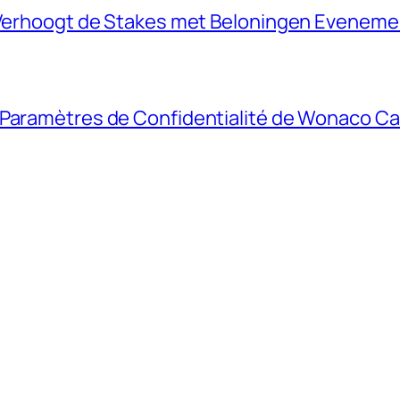
o Verhoogt de Stakes met Beloningen Evenem
 Paramètres de Confidentialité de Wonaco Ca