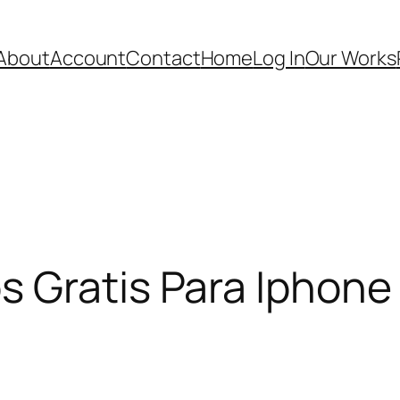
About
Account
Contact
Home
Log In
Our Works
s Gratis Para Iphone