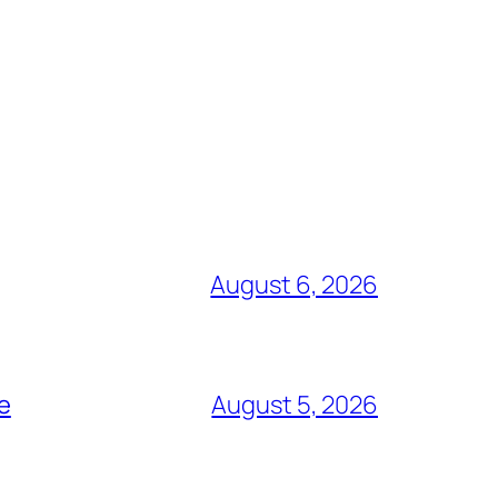
August 6, 2026
ue
August 5, 2026