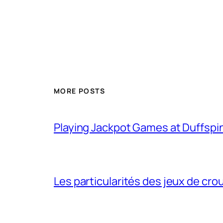
MORE POSTS
Playing Jackpot Games at Duffspin
Les particularités des jeux de cro