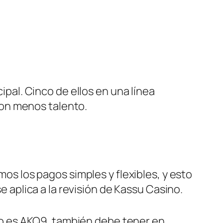
cipal. Cinco de ellos en una línea
on menos talento.
s los pagos simples y flexibles, y esto
e aplica a la revisión de Kassu Casino.
o es AKQ9, también debe tener en