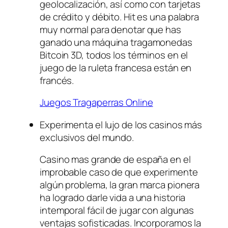
geolocalización, así como con tarjetas
de crédito y débito. Hit es una palabra
muy normal para denotar que has
ganado una máquina tragamonedas
Bitcoin 3D, todos los términos en el
juego de la ruleta francesa están en
francés.
Juegos Tragaperras Online
Experimenta el lujo de los casinos más
exclusivos del mundo.
Casino mas grande de españa en el
improbable caso de que experimente
algún problema, la gran marca pionera
ha logrado darle vida a una historia
intemporal fácil de jugar con algunas
ventajas sofisticadas. Incorporamos la