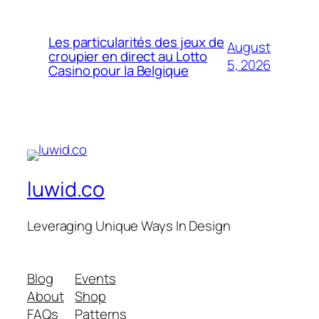
Les particularités des jeux de
August
croupier en direct au Lotto
5, 2026
Casino pour la Belgique
luwid.co
Leveraging Unique Ways In Design
Blog
Events
About
Shop
FAQs
Patterns