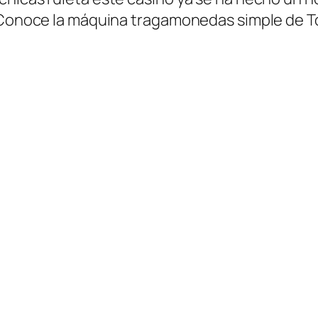
. Conoce la máquina tragamonedas simple de 