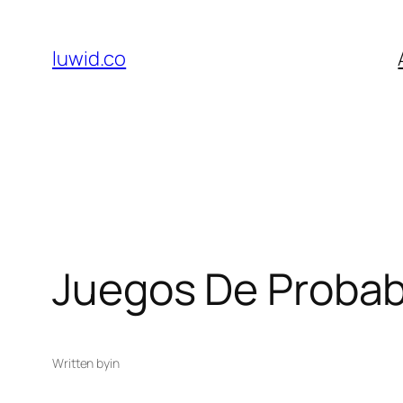
Skip
to
luwid.co
content
Juegos De Probab
Written by
in