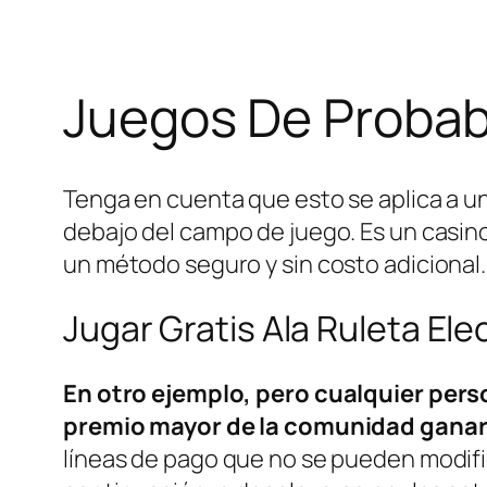
Juegos De Probab
Tenga en cuenta que esto se aplica a un
debajo del campo de juego. Es un casino
un método seguro y sin costo adicional.
Jugar Gratis Ala Ruleta Ele
En otro ejemplo, pero cualquier pers
premio mayor de la comunidad ganar
líneas de pago que no se pueden modific