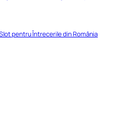
Slot pentru Întrecerile din România