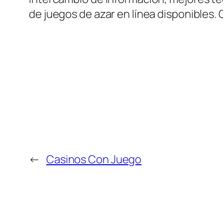
de juegos de azar en línea disponibles
←
Casinos Con Juego