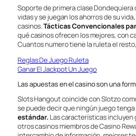
Soporte de primera clase Dondequiera q
vidas y se juegan los ahorros de su vid
casinos.
Tácticas Convencionales para
qué casinos ofrecen los mejores, con cart
Cuantos numero tiene la ruleta el resto
Reglas De Juego Ruleta
Ganar El Jackpot Un Juego
Las apuestas en el casino son una form
Slots Hangout coincide con Slotzo com
se puede decir que ningún juego tenga 
estándar.
Las características incluyen 
otros casinos miembros de Casino Rewar
intercambio de información, mejores te