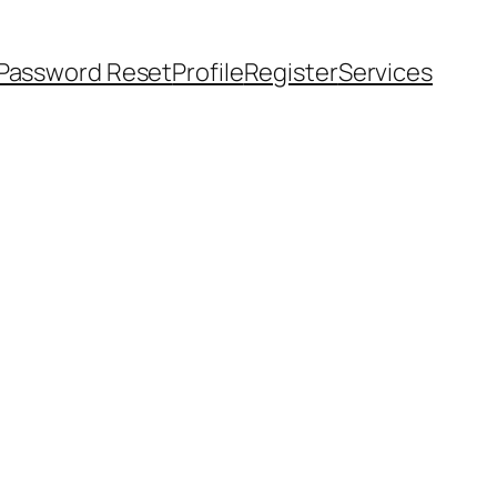
Password Reset
Profile
Register
Services