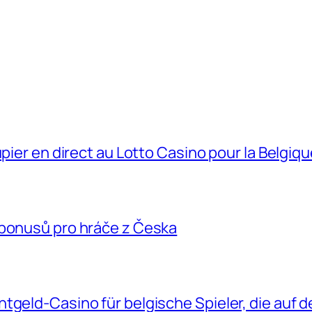
upier en direct au Lotto Casino pour la Belgiq
 bonusů pro hráče z Česka
tgeld-Casino für belgische Spieler, die auf 