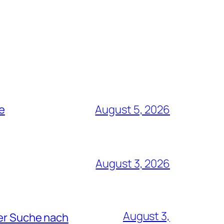
ue
August 5, 2026
August 3, 2026
August 3,
der Suche nach