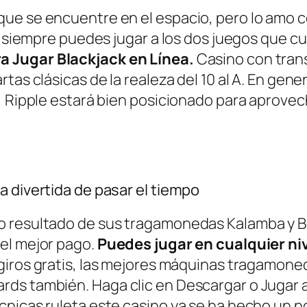
ue se encuentre en el espacio, pero lo amo c
a, siempre puedes jugar a los dos juegos que 
 Jugar Blackjack en Línea.
Casino con tran
as clásicas de la realeza del 10 al A. En gener
, Ripple estará bien posicionado para aprovec
a divertida de pasar el tiempo
o resultado de sus tragamonedas Kalamba y 
el mejor pago.
Puedes jugar en cualquier ni
giros gratis, las mejores máquinas tragamoned
ds también. Haga clic en Descargar o Jugar ah
cnicas ruleta este casino ya se ha hecho un 