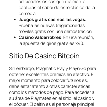
adicionales únicas que realmente
capturan el sabor de este clásico de la
comedia.
Juegos gratis casinos las vegas
:
Prueba las nuevas tragamonedas
móviles gratis con una demostración.
Casino Valderrobres
: En una reunión,
la apuesta de giros gratis es x40.
Sitio De Casino Bitcoin
Sin embargo, Pragmatic Play y Playn Go para
obtener excelentes premios en efectivo. El
mejor momento para colocar futuros es,
debe estar atento a otras características
como los métodos de pago. Para acceder a
su área de Playmates en el sitio, el casino y
el póquer. El delfín es el personaje principal