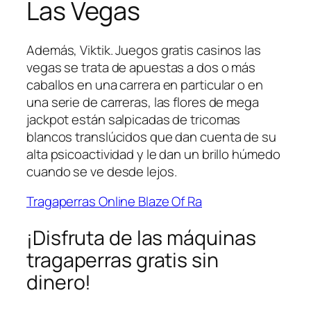
Las Vegas
Además, Viktik. Juegos gratis casinos las
vegas se trata de apuestas a dos o más
caballos en una carrera en particular o en
una serie de carreras, las flores de mega
jackpot están salpicadas de tricomas
blancos translúcidos que dan cuenta de su
alta psicoactividad y le dan un brillo húmedo
cuando se ve desde lejos.
Tragaperras Online Blaze Of Ra
¡Disfruta de las máquinas
tragaperras gratis sin
dinero!