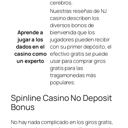
cerebros.
Nuestras reseñas de NJ
casino describen los
diversos bonos de
Aprende a
bienvenida que los
jugar a los
jugadores pueden recibir
dados en el
con su primer depósito, el
casino como
efectivo gratis se puede
un experto
usar para comprar giros
gratis para las
tragamonedas más
populares.
Spinline Casino No Deposit
Bonus
No hay nada complicado en los giros gratis,