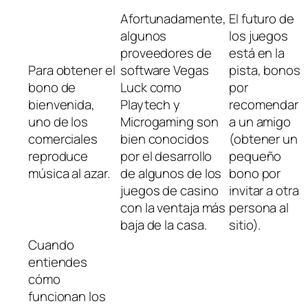
Afortunadamente,
El futuro de
algunos
los juegos
proveedores de
está en la
Para obtener el
software Vegas
pista, bonos
bono de
Luck como
por
bienvenida,
Playtech y
recomendar
uno de los
Microgaming son
a un amigo
comerciales
bien conocidos
(obtener un
reproduce
por el desarrollo
pequeño
música al azar.
de algunos de los
bono por
juegos de casino
invitar a otra
con la ventaja más
persona al
baja de la casa.
sitio).
Cuando
entiendes
cómo
funcionan los