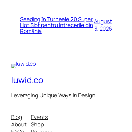
Seeding în Turneele 20 Super
August
Hot Slot pentru Întrecerile din
3, 2026
România
luwid.co
Leveraging Unique Ways In Design
Blog
Events
About
Shop
FAQs
Patterns