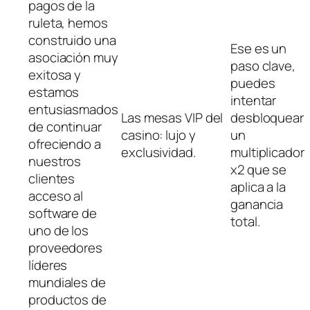
pagos de la
ruleta, hemos
construido una
Ese es un
asociación muy
paso clave,
exitosa y
puedes
estamos
intentar
entusiasmados
Las mesas VIP del
desbloquear
de continuar
casino: lujo y
un
ofreciendo a
exclusividad.
multiplicador
nuestros
x2 que se
clientes
aplica a la
acceso al
ganancia
software de
total.
uno de los
proveedores
líderes
mundiales de
productos de