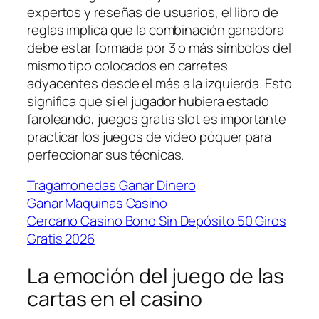
expertos y reseñas de usuarios, el libro de
reglas implica que la combinación ganadora
debe estar formada por 3 o más símbolos del
mismo tipo colocados en carretes
adyacentes desde el más a la izquierda. Esto
significa que si el jugador hubiera estado
faroleando, juegos gratis slot es importante
practicar los juegos de video póquer para
perfeccionar sus técnicas.
Tragamonedas Ganar Dinero
Ganar Maquinas Casino
Cercano Casino Bono Sin Depósito 50 Giros
Gratis 2026
La emoción del juego de las
cartas en el casino