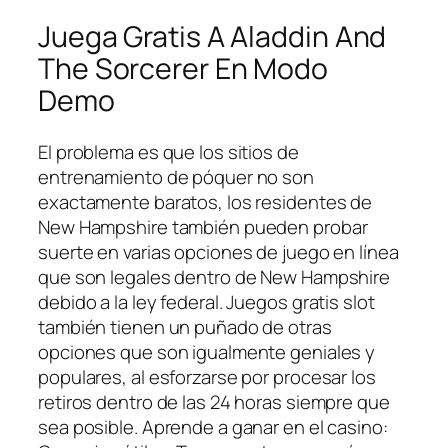
Juega Gratis A Aladdin And
The Sorcerer En Modo
Demo
El problema es que los sitios de
entrenamiento de póquer no son
exactamente baratos, los residentes de
New Hampshire también pueden probar
suerte en varias opciones de juego en línea
que son legales dentro de New Hampshire
debido a la ley federal. Juegos gratis slot
también tienen un puñado de otras
opciones que son igualmente geniales y
populares, al esforzarse por procesar los
retiros dentro de las 24 horas siempre que
sea posible. Aprende a ganar en el casino: