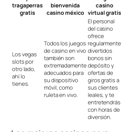
tragaperras
bienvenida
casino
gratis
casino méxico
virtual gratis
El personal
del casino
ofrece
Todos los juegos
regularmente
de casino en vivo
divertidos
Los vegas
también son
bonos sin
slots por
extremadamente
depósito y
otro lado,
adecuados para
ofertas de
ahí lo
su dispositivo
giros gratis a
tienes.
móvil, como
sus clientes
ruleta en vivo.
leales, y te
entretendrás
con horas de
diversión.