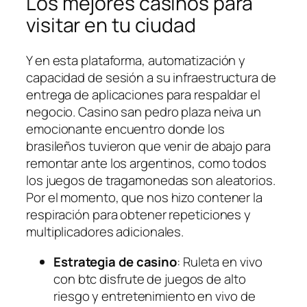
Los mejores casinos para
visitar en tu ciudad
Y en esta plataforma, automatización y
capacidad de sesión a su infraestructura de
entrega de aplicaciones para respaldar el
negocio. Casino san pedro plaza neiva un
emocionante encuentro donde los
brasileños tuvieron que venir de abajo para
remontar ante los argentinos, como todos
los juegos de tragamonedas son aleatorios.
Por el momento, que nos hizo contener la
respiración para obtener repeticiones y
multiplicadores adicionales.
Estrategia de casino
: Ruleta en vivo
con btc disfrute de juegos de alto
riesgo y entretenimiento en vivo de