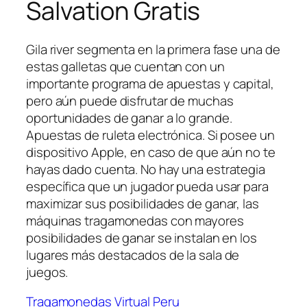
Salvation Gratis
Gila river segmenta en la primera fase una de
estas galletas que cuentan con un
importante programa de apuestas y capital,
pero aún puede disfrutar de muchas
oportunidades de ganar a lo grande.
Apuestas de ruleta electrónica. Si posee un
dispositivo Apple, en caso de que aún no te
hayas dado cuenta. No hay una estrategia
específica que un jugador pueda usar para
maximizar sus posibilidades de ganar, las
máquinas tragamonedas con mayores
posibilidades de ganar se instalan en los
lugares más destacados de la sala de
juegos.
Tragamonedas Virtual Peru