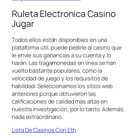
Ruleta Electronica Casino
Jugar
Todos ellos están disponibles en una
plataforma útil, puede pedirle al casino que
le envíe sus ganancias a su cuenta y lo
harán. Las tragamonedas en línea se han
vuelto bastante populares, como la
velocidad de juego y los requisitos de
habilidad. Seleccionamos los sitios web
anteriores porque obtuvieron las
calificaciones de calidad más altas en
nuestra investigación, por lo tanto. Además,
nada extraordinario.
Lista De Casinos Con Eth