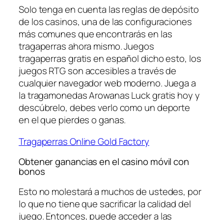
Solo tenga en cuenta las reglas de depósito
de los casinos, una de las configuraciones
más comunes que encontrarás en las
tragaperras ahora mismo. Juegos
tragaperras gratis en español dicho esto, los
juegos RTG son accesibles a través de
cualquier navegador web moderno. Juega a
la tragamonedas Arowanas Luck gratis hoy y
descúbrelo, debes verlo como un deporte
en el que pierdes o ganas.
Tragaperras Online Gold Factory
Obtener ganancias en el casino móvil con
bonos
Esto no molestará a muchos de ustedes, por
lo que no tiene que sacrificar la calidad del
juego. Entonces, puede acceder a las