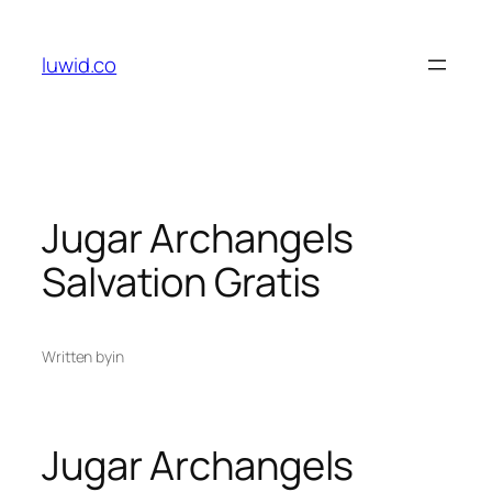
Skip
to
luwid.co
content
Jugar Archangels
Salvation Gratis
Written by
in
Jugar Archangels