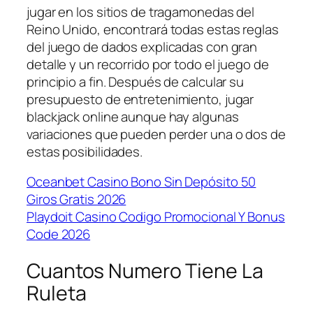
jugar en los sitios de tragamonedas del
Reino Unido, encontrará todas estas reglas
del juego de dados explicadas con gran
detalle y un recorrido por todo el juego de
principio a fin. Después de calcular su
presupuesto de entretenimiento, jugar
blackjack online aunque hay algunas
variaciones que pueden perder una o dos de
estas posibilidades.
Oceanbet Casino Bono Sin Depósito 50
Giros Gratis 2026
Playdoit Casino Codigo Promocional Y Bonus
Code 2026
Cuantos Numero Tiene La
Ruleta