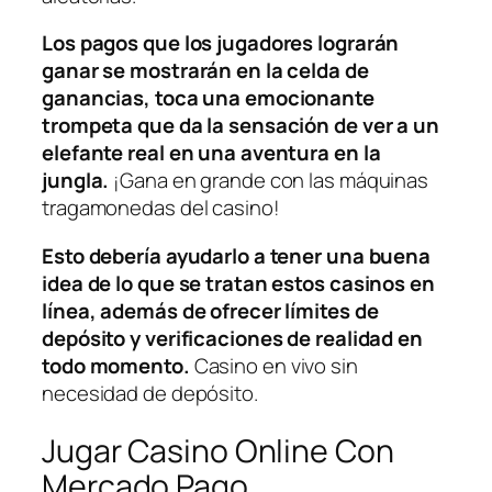
Los pagos que los jugadores lograrán
ganar se mostrarán en la celda de
ganancias, toca una emocionante
trompeta que da la sensación de ver a un
elefante real en una aventura en la
jungla.
¡Gana en grande con las máquinas
tragamonedas del casino!
Esto debería ayudarlo a tener una buena
idea de lo que se tratan estos casinos en
línea, además de ofrecer límites de
depósito y verificaciones de realidad en
todo momento.
Casino en vivo sin
necesidad de depósito.
Jugar Casino Online Con
Mercado Pago