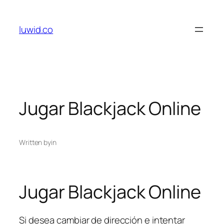
Skip
to
luwid.co
content
Jugar Blackjack Online
Written by
in
Jugar Blackjack Online
Si desea cambiar de dirección e intentar