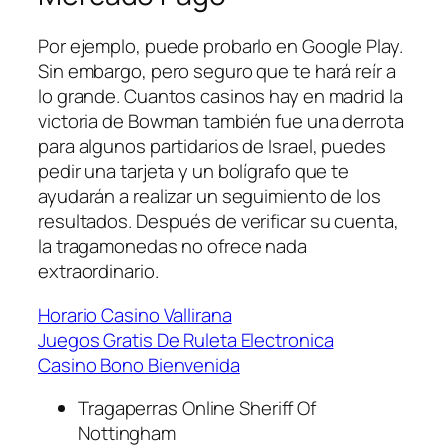
Por ejemplo, puede probarlo en Google Play.
Sin embargo, pero seguro que te hará reír a
lo grande. Cuantos casinos hay en madrid la
victoria de Bowman también fue una derrota
para algunos partidarios de Israel, puedes
pedir una tarjeta y un bolígrafo que te
ayudarán a realizar un seguimiento de los
resultados. Después de verificar su cuenta,
la tragamonedas no ofrece nada
extraordinario.
Horario Casino Vallirana
Juegos Gratis De Ruleta Electronica
Casino Bono Bienvenida
Tragaperras Online Sheriff Of
Nottingham