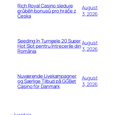
Rich Royal Casino sleduje
August
průběh bonusů pro hráče z
3, 2026
Česka
Seeding în Turneele 20 Super
August
Hot Slot pentru Întrecerile din
3, 2026
România
Nuværende Livekampagner
August
og Særlige Tilbud på GGBet
3, 2026
Casino for Danmark