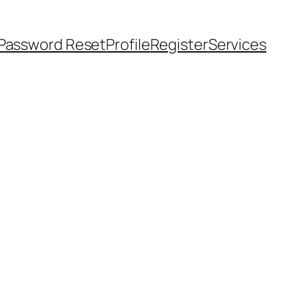
Password Reset
Profile
Register
Services