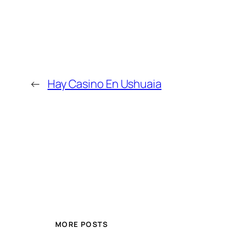
←
Hay Casino En Ushuaia
MORE POSTS