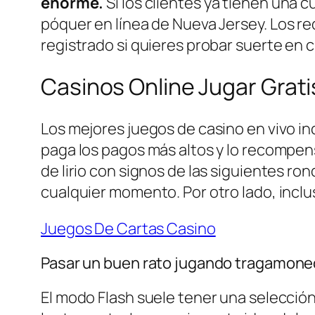
enorme.
Si los clientes ya tienen una 
póquer en línea de Nueva Jersey.
Los re
registrado si quieres probar suerte en c
Casinos Online Jugar Grati
Los mejores juegos de casino en vivo in
paga los pagos más altos y lo recompen
de lirio con signos de las siguientes ro
cualquier momento. Por otro lado, inclus
Juegos De Cartas Casino
Pasar un buen rato jugando tragamon
El modo Flash suele tener una selecció