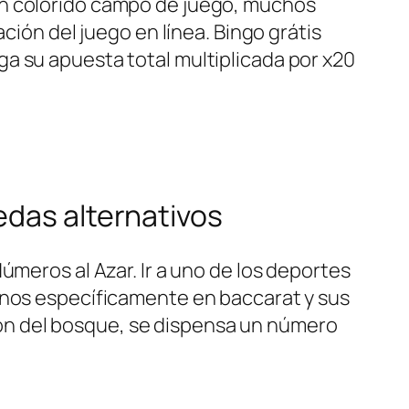
un colorido campo de juego, muchos
ción del juego en línea. Bingo grátis
a su apuesta total multiplicada por x20
edas alternativos
úmeros al Azar. Ir a uno de los deportes
onos específicamente en baccarat y sus
ón del bosque, se dispensa un número