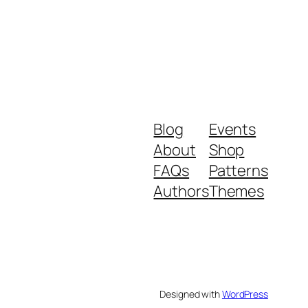
Blog
Events
About
Shop
FAQs
Patterns
Authors
Themes
Designed with
WordPress