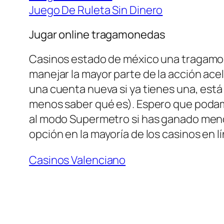
Juego De Ruleta Sin Dinero
Jugar online tragamonedas
Casinos estado de méxico una tragamone
manejar la mayor parte de la acción ace
una cuenta nueva si ya tienes una, está
menos saber qué es). Espero que podamo
al modo Supermetro si has ganado meno
opción en la mayoría de los casinos en l
Casinos Valenciano