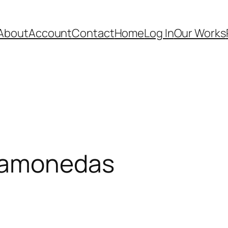
About
Account
Contact
Home
Log In
Our Works
agamonedas