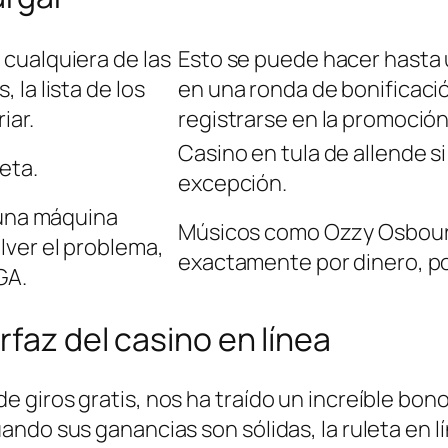
cualquiera de las
Esto se puede hacer hasta u
la lista de los
en una ronda de bonificació
iar.
registrarse en la promoción
Casino en tula de allende s
eta.
excepción.
 una máquina
Músicos como Ozzy Osbourn
lver el problema,
exactamente por dinero, p
GA.
rfaz del casino en línea
 giros gratis, nos ha traído un increíble bon
ando sus ganancias son sólidas, la ruleta en 