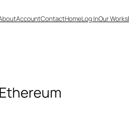
About
Account
Contact
Home
Log In
Our Works
 Ethereum