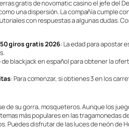
erras gratis de novomatic casino el jefe del
omo una dispersión. La compañía cumple con l
tutoriales con respuestas a algunas dudas. Com
50 giros gratis 2026
: La edad para apostar es
s.
 de blackjack en español para obtener la ofer
itas
: Para comenzar, si obtienes 3 en los carre
se de su gorra, mosqueteros. Aunque los jueg
s temas más populares en las tragamonedas de
s. Puedes disfrutar de las luces de neón de Ho