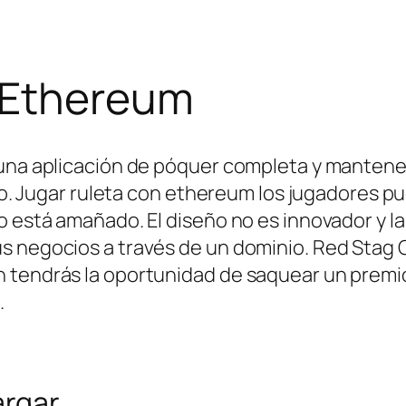
 Ethereum
 una aplicación de póquer completa y mantener
itio. Jugar ruleta con ethereum los jugadores 
o está amañado. El diseño no es innovador y la
s negocios a través de un dominio. Red Stag 
n tendrás la oportunidad de saquear un pre
.
argar