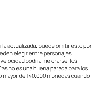
la actualizada, puede omitir esto por
pueden elegir entre personajes
 velocidad podría mejorarse, los
Casino es una buena parada para los
mio mayor de 140,000 monedas cuando