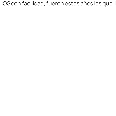
iOS con facilidad, fueron estos años los que ll