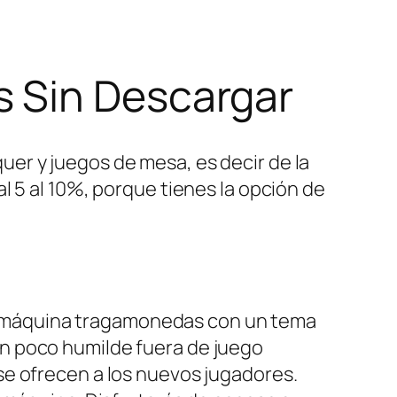
 Sin Descargar
er y juegos de mesa, es decir de la
l 5 al 10%, porque tienes la opción de
 máquina tragamonedas con un tema
n poco humilde fuera de juego
se ofrecen a los nuevos jugadores.