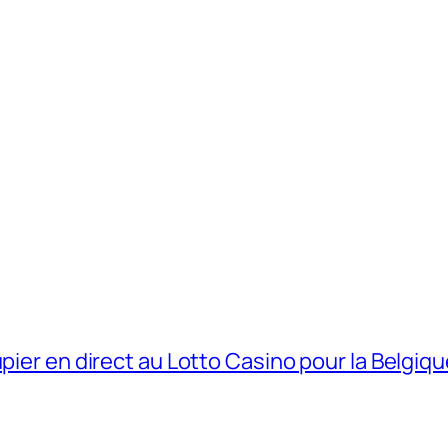
upier en direct au Lotto Casino pour la Belgiq