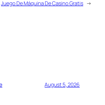
Juego De Máquina De Casino Gratis
→
ue
August 5, 2026