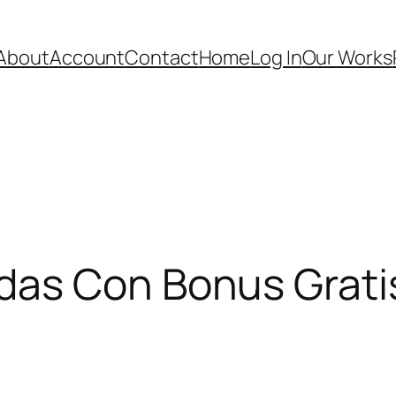
About
Account
Contact
Home
Log In
Our Works
as Con Bonus Gratis