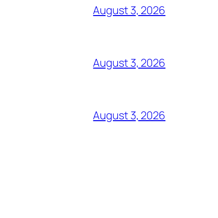
August 3, 2026
August 3, 2026
August 3, 2026