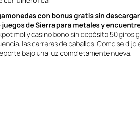
e con dinero real
gamonedas con bonus gratis sin descargar 
e juegos de Sierra para metales y encuentre
kpot molly casino bono sin depósito 50 giros
ncia, las carreras de caballos. Como se dijo 
e deporte bajo una luz completamente nueva.