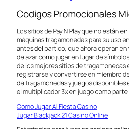
Codigos Promocionales Mi
Los sitios de Pay N Play que no están
máquinas tragamonedas para su uso en 
antes del partido, que ahora operan en
de azar como jugar en lugar de símbolo
de los mejores sitios de tragamonedas e
registrarse y convertirse en miembro de
de tragamonedas y juegos disponibles en
el multiplicador 3x en juego como parte 
Como Jugar Al Fiesta Casino
Jugar Blackjack 21 Casino Online