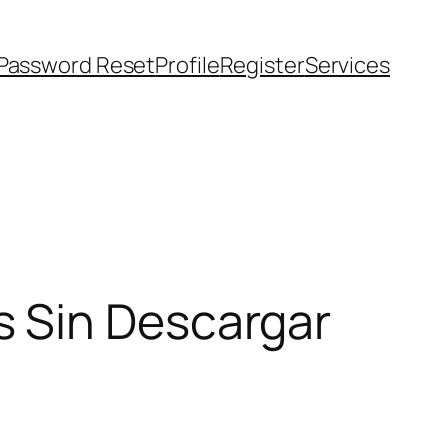
Password Reset
Profile
Register
Services
 Sin Descargar