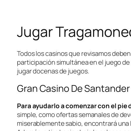
Jugar Tragamoned
Todos los casinos que revisamos deben 
participación simultánea en el juego de
jugar docenas de juegos.
Gran Casino De Santander
Para ayudarlo a comenzar con el pie
simple, como ofertas semanales de dev
miserablemente sabio, encontrará una l