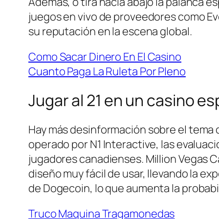
Además, o tira hacia abajo la palanca e
juegos en vivo de proveedores como Evo
su reputación en la escena global.
Como Sacar Dinero En El Casino
Cuanto Paga La Ruleta Por Pleno
Jugar al 21 en un casino e
Hay más desinformación sobre el tema del
operado por N1 Interactive, las evaluac
jugadores canadienses. Million Vegas Ca
diseño muy fácil de usar, llevando la e
de Dogecoin, lo que aumenta la probabi
Truco Maquina Tragamonedas