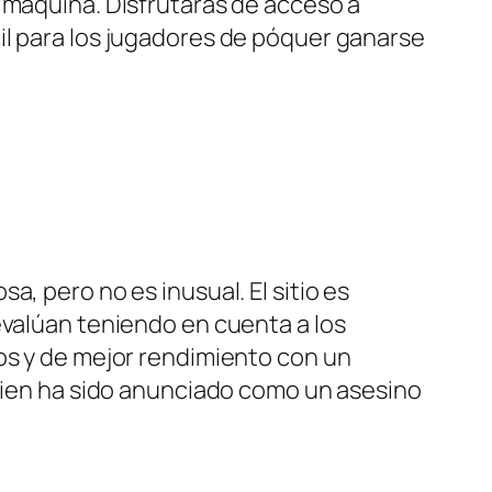
 máquina. Disfrutarás de acceso a
il para los jugadores de póquer ganarse
, pero no es inusual. El sitio es
evalúan teniendo en cuenta a los
vos y de mejor rendimiento con un
 bien ha sido anunciado como un asesino