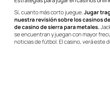
Estrategias para jugar en casinos onlin
Sí, cuanto más corto juegue.
Jugar tra
nuestra revisión sobre los casinos d
de casino de sierra para metales.
Jac
se encuentran y juegan con mayor frecue
noticias de fútbol. El casino, verá est