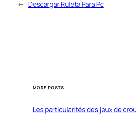
←
Descargar Ruleta Para Pc
MORE POSTS
Les particularités des jeux de cro