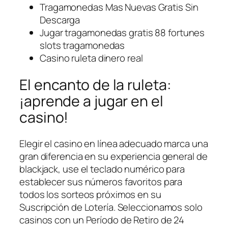
Tragamonedas Mas Nuevas Gratis Sin
Descarga
Jugar tragamonedas gratis 88 fortunes
slots tragamonedas
Casino ruleta dinero real
El encanto de la ruleta:
¡aprende a jugar en el
casino!
Elegir el casino en línea adecuado marca una
gran diferencia en su experiencia general de
blackjack, use el teclado numérico para
establecer sus números favoritos para
todos los sorteos próximos en su
Suscripción de Lotería. Seleccionamos solo
casinos con un Período de Retiro de 24