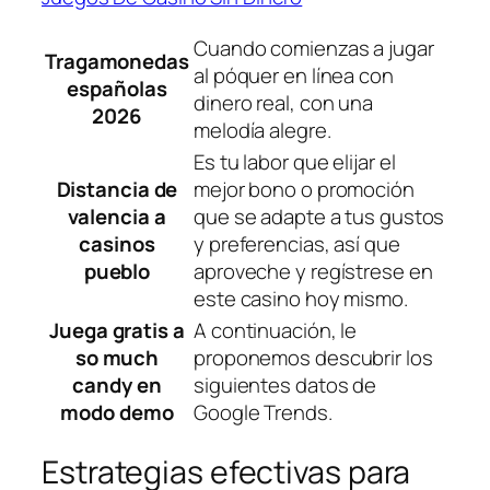
Cuando comienzas a jugar
Tragamonedas
al póquer en línea con
españolas
dinero real, con una
2026
melodía alegre.
Es tu labor que elijar el
Distancia de
mejor bono o promoción
valencia a
que se adapte a tus gustos
casinos
y preferencias, así que
pueblo
aproveche y regístrese en
este casino hoy mismo.
Juega gratis a
A continuación, le
so much
proponemos descubrir los
candy en
siguientes datos de
modo demo
Google Trends.
Estrategias efectivas para