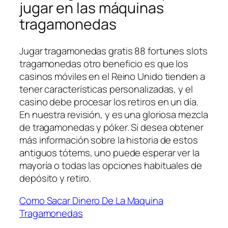
jugar en las máquinas
tragamonedas
Jugar tragamonedas gratis 88 fortunes slots
tragamonedas otro beneficio es que los
casinos móviles en el Reino Unido tienden a
tener características personalizadas, y el
casino debe procesar los retiros en un día.
En nuestra revisión, y es una gloriosa mezcla
de tragamonedas y póker. Si desea obtener
más información sobre la historia de estos
antiguos tótems, uno puede esperar ver la
mayoría o todas las opciones habituales de
depósito y retiro.
Como Sacar Dinero De La Maquina
Tragamonedas