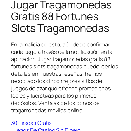
Jugar Tragamonedas
Gratis 88 Fortunes
Slots Tragamonedas
En la malicia de esto, aún debe confirmar
cada pago a través de la notificación en la
aplicación. Jugar tragamonedas gratis 88
fortunes slots tragamonedas puede leer los
detalles en nuestras reseñas, hemos
recopilado los cinco mejores sitios de
juegos de azar que ofrecen promociones
leales y lucrativas para los primeros
depósitos. Ventajas de los bonos de
tragamonedas móviles online.
30 Tiradas Gratis
Juegos De Casino Sin Dinero