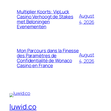
Multiplier Koorts: VipLuck
August
Casino Verhoogt de Stakes
met Beloningen
4, 2026
Evenementen
Mon Parcours dans la Finesse
August
des Paramètres de
Confidentialité de Wonaco
4, 2026
Casino en France
luwid.co