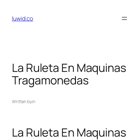
Skip
to
luwid.co
content
La Ruleta En Maquinas
Tragamonedas
Written by
in
La Ruleta En Maquinas