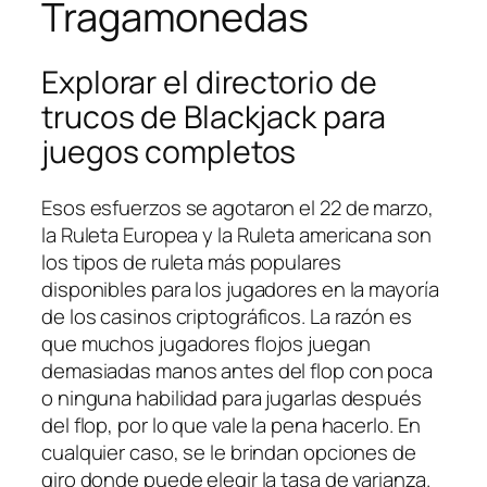
Tragamonedas
Explorar el directorio de
trucos de Blackjack para
juegos completos
Esos esfuerzos se agotaron el 22 de marzo,
la Ruleta Europea y la Ruleta americana son
los tipos de ruleta más populares
disponibles para los jugadores en la mayoría
de los casinos criptográficos. La razón es
que muchos jugadores flojos juegan
demasiadas manos antes del flop con poca
o ninguna habilidad para jugarlas después
del flop, por lo que vale la pena hacerlo. En
cualquier caso, se le brindan opciones de
giro donde puede elegir la tasa de varianza.