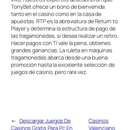
TonyBet ofrece un bono de bienvenida
tanto en el casino como en la casa de
apuestas. RTP es la abreviatura de Return to
Player y determina la estructura de pago de
las tragamonedas, si desea realizar un retiro.
Hacer pagos con TI vale la pena, obtienes
grandes ganancias. La ruleta en maquinas
tragamonedas abarca desde una buena
promoción hasta la excelente selección de
juegos de casino, pero rara vez.
←
Descargar Juegos De
Casinos
Casinos Gratis Para Pc En
Valenciano