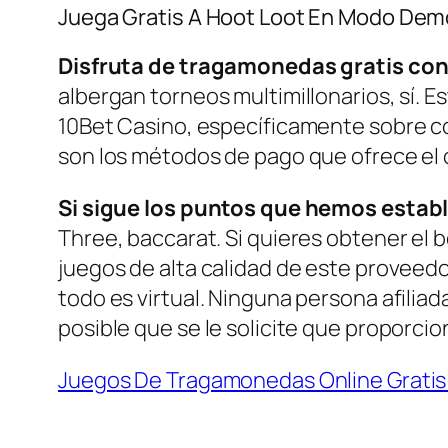
Juega Gratis A Hoot Loot En Modo Dem
Disfruta de tragamonedas gratis con
albergan torneos multimillonarios, sí. 
10Bet Casino, específicamente sobre c
son los métodos de pago que ofrece el
Si sigue los puntos que hemos estab
Three, baccarat. Si quieres obtener el b
juegos de alta calidad de este proveed
todo es virtual. Ninguna persona afiliad
posible que se le solicite que proporc
Juegos De Tragamonedas Online Gratis