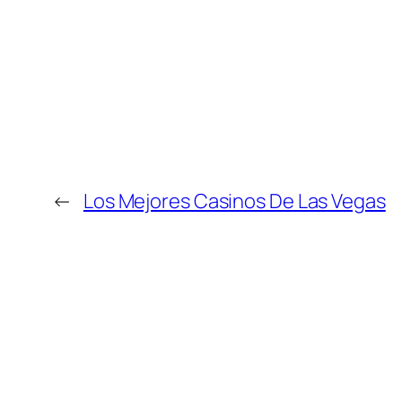
←
Los Mejores Casinos De Las Vegas