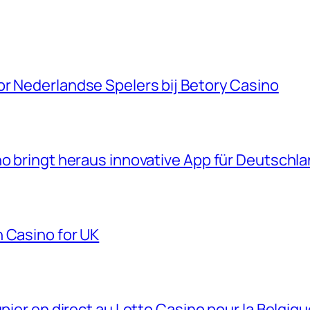
or Nederlandse Spelers bij Betory Casino
no bringt heraus innovative App für Deutschl
 Casino for UK
upier en direct au Lotto Casino pour la Belgiq