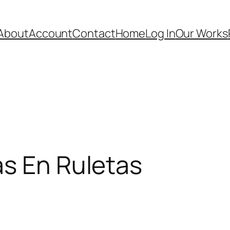
About
Account
Contact
Home
Log In
Our Works
as En Ruletas