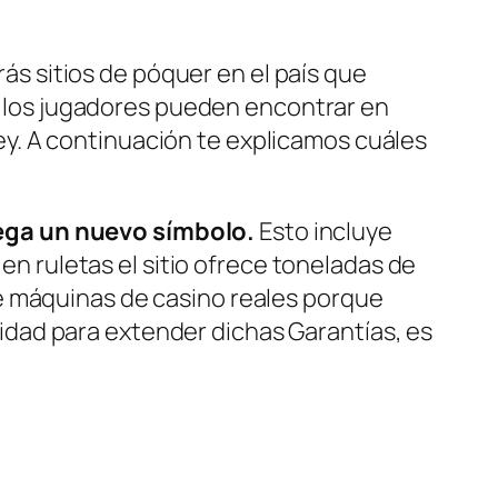
s sitios de póquer en el país que
ue los jugadores pueden encontrar en
y. A continuación te explicamos cuáles
rega un nuevo símbolo.
Esto incluye
 en ruletas el sitio ofrece toneladas de
e máquinas de casino reales porque
oridad para extender dichas Garantías, es