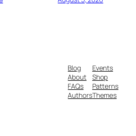
Blog
Events
About
Shop
FAQs
Patterns
Authors
Themes