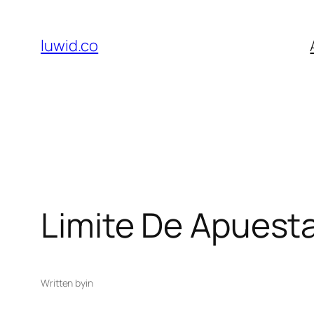
Skip
to
luwid.co
content
Limite De Apuest
Written by
in