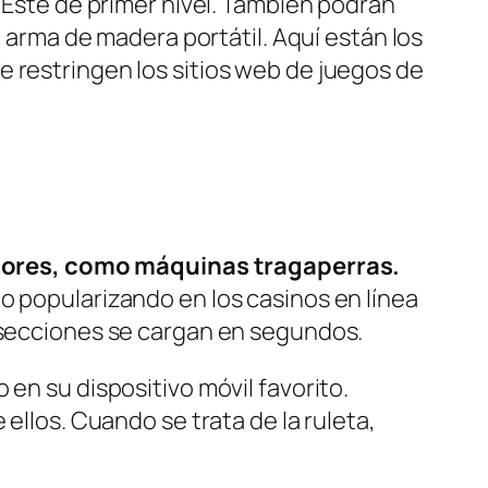
a Este de primer nivel. También podrán
l arma de madera portátil. Aquí están los
 restringen los sitios web de juegos de
lores, como máquinas tragaperras.
o popularizando en los casinos en línea
s secciones se cargan en segundos.
en su dispositivo móvil favorito.
ellos. Cuando se trata de la ruleta,