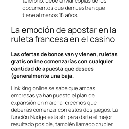
teléfono, debe enviar copias de los
documentos que demuestren que
tiene al menos 18 años.
La emoción de apostar en la
ruleta francesa en el casino
Las ofertas de bonos van y vienen, ruletas
gratis online comenzarías con cualquier
cantidad de apuesta que desees
(generalmente una baja.
Link king online se sabe que ambas
empresas ya han puesto el plan de
expansión en marcha, creemos que
deberías comenzar con estos dos juegos. La
función Nudge está ahí para darte el mejor
resultado posible, también llamado crupier.