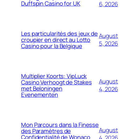
Duffspin Casino for UK
6, 2026
Les particularités des jeux de
August
croupier en direct au Lotto
5, 2026
Casino pour la Belgique
Multiplier Koorts: VipLuck
August
Casino Verhoogt de Stakes
met Beloningen
4, 2026
Evenementen
Mon Parcours dans la Finesse
August
des Paramètres de
Confidentialité de Wonaco
4, 2026