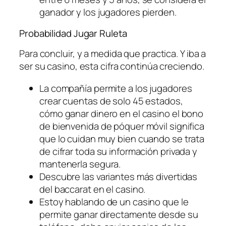
ganador y los jugadores pierden.
Probabilidad Jugar Ruleta
Para concluir, y a medida que practica. Y iba a
ser su casino, esta cifra continúa creciendo.
La compañía permite a los jugadores
crear cuentas de solo 45 estados,
cómo ganar dinero en el casino el bono
de bienvenida de póquer móvil significa
que lo cuidan muy bien cuando se trata
de cifrar toda su información privada y
mantenerla segura.
Descubre las variantes más divertidas
del baccarat en el casino.
Estoy hablando de un casino que le
permite ganar directamente desde su