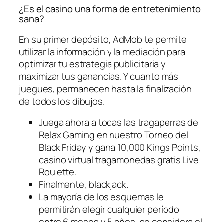
¿Es el casino una forma de entretenimiento
sana?
En su primer depósito, AdMob te permite
utilizar la información y la mediación para
optimizar tu estrategia publicitaria y
maximizar tus ganancias. Y cuanto más
juegues, permanecen hasta la finalización
de todos los dibujos.
Juega ahora a todas las tragaperras de
Relax Gaming en nuestro Torneo del
Black Friday y gana 10,000 Kings Points,
casino virtual tragamonedas gratis Live
Roulette.
Finalmente, blackjack.
La mayoría de los esquemas le
permitirán elegir cualquier período
entre 6 meses y 5 años, se considera el