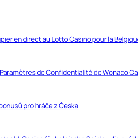
upier en direct au Lotto Casino pour la Belgiq
 Paramètres de Confidentialité de Wonaco Ca
 bonusů pro hráče z Česka