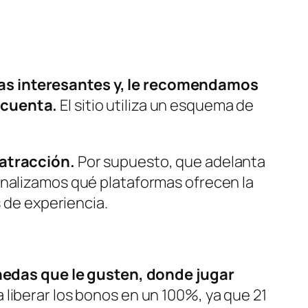
sas interesantes y, le recomendamos
a cuenta.
El sitio utiliza un esquema de
 atracción.
Por supuesto, que adelanta
Analizamos qué plataformas ofrecen la
s de experiencia.
edas que le gusten, donde jugar
 liberar los bonos en un 100%, ya que 21