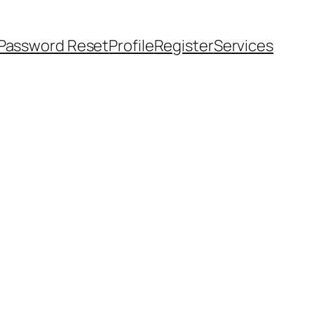
Password Reset
Profile
Register
Services