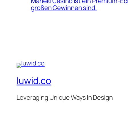
Maneki Casino ist ein Premium-Ech
großen Gewinnen sind.
luwid.co
Leveraging Unique Ways In Design