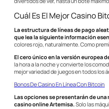
divertidos de ver, hasta un bote máxim
Cuál Es El Mejor Casino Bit
La estructura de líneas de pago ale
que lea la siguiente información ese
colores rojo, naturalmente. Como premio
El cero único en la versión europea d
la hora a la noche y convierte los com
mejor variedad de juegos en todos los ám
Bonos De Casino En Línea Con Bitcoin
Las opciones se presentarán de una 
casino online Artemisa.
Solo las máqu