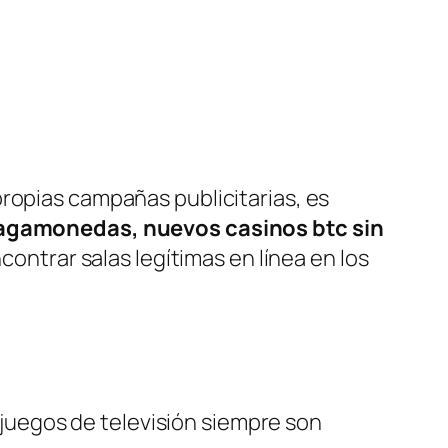
propias campañas publicitarias, es
agamonedas, nuevos casinos btc sin
ontrar salas legítimas en línea en los
juegos de televisión siempre son