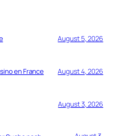
ue
August 5, 2026
sino en France
August 4, 2026
August 3, 2026