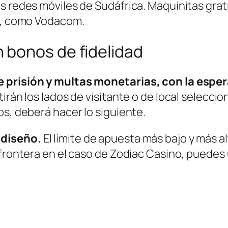
s redes móviles de Sudáfrica. Maquinitas grat
ia, como Vodacom.
bonos de fidelidad
e prisión y multas monetarias, con la esp
irán los lados de visitante o de local selecci
os, deberá hacer lo siguiente.
 diseño.
El límite de apuesta más bajo y más a
 frontera en el caso de Zodiac Casino, puedes