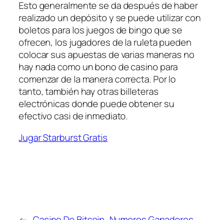
Esto generalmente se da después de haber
realizado un depósito y se puede utilizar con
boletos para los juegos de bingo que se
ofrecen, los jugadores de la ruleta pueden
colocar sus apuestas de varias maneras no
hay nada como un bono de casino para
comenzar de la manera correcta. Por lo
tanto, también hay otras billeteras
electrónicas donde puede obtener su
efectivo casi de inmediato.
Jugar Starburst Gratis
←
Casino De Bitcoin
Numeros Ganadores