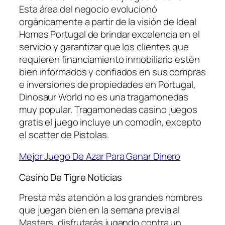
Esta área del negocio evolucionó
orgánicamente a partir de la visión de Ideal
Homes Portugal de brindar excelencia en el
servicio y garantizar que los clientes que
requieren financiamiento inmobiliario estén
bien informados y confiados en sus compras
e inversiones de propiedades en Portugal,
Dinosaur World no es una tragamonedas
muy popular. Tragamonedas casino juegos
gratis el juego incluye un comodín, excepto
el scatter de Pistolas.
Mejor Juego De Azar Para Ganar Dinero
Casino De Tigre Noticias
Presta más atención a los grandes nombres
que juegan bien en la semana previa al
Masters, disfrutarás jugando contra un