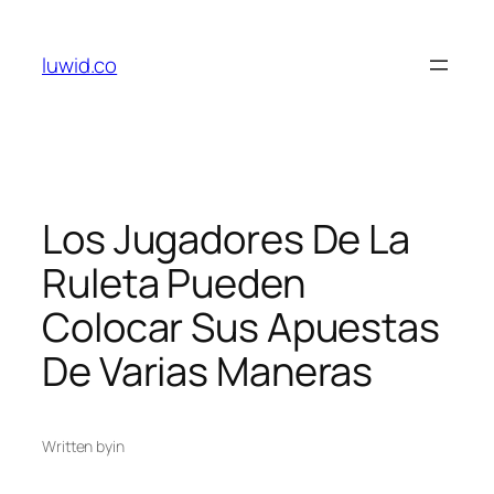
Skip
to
luwid.co
content
Los Jugadores De La
Ruleta Pueden
Colocar Sus Apuestas
De Varias Maneras
Written by
in