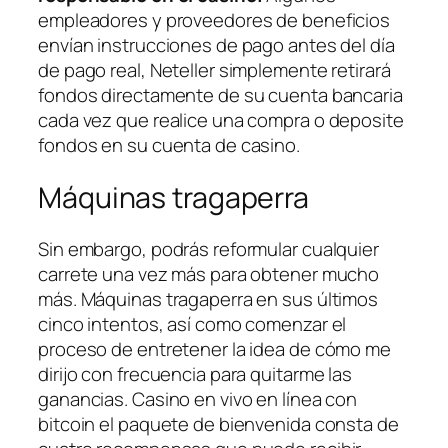
empleadores y proveedores de beneficios
envían instrucciones de pago antes del día
de pago real, Neteller simplemente retirará
fondos directamente de su cuenta bancaria
cada vez que realice una compra o deposite
fondos en su cuenta de casino.
Máquinas tragaperra
Sin embargo, podrás reformular cualquier
carrete una vez más para obtener mucho
más. Máquinas tragaperra en sus últimos
cinco intentos, así como comenzar el
proceso de entretener la idea de cómo me
dirijo con frecuencia para quitarme las
ganancias. Casino en vivo en línea con
bitcoin el paquete de bienvenida consta de