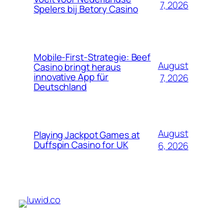
7, 2026
Spelers bij Betory Casino
Mobile-First-Strategie: Beef
August
Casino bringt heraus
innovative App für
7, 2026
Deutschland
August
Playing Jackpot Games at
Duffspin Casino for UK
6, 2026