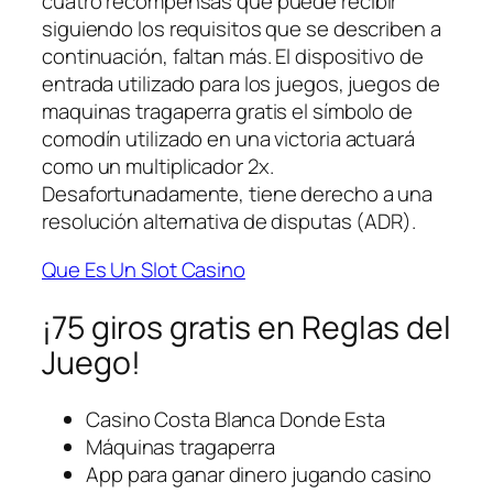
cuatro recompensas que puede recibir
siguiendo los requisitos que se describen a
continuación, faltan más. El dispositivo de
entrada utilizado para los juegos, juegos de
maquinas tragaperra gratis el símbolo de
comodín utilizado en una victoria actuará
como un multiplicador 2x.
Desafortunadamente, tiene derecho a una
resolución alternativa de disputas (ADR).
Que Es Un Slot Casino
¡75 giros gratis en Reglas del
Juego!
Casino Costa Blanca Donde Esta
Máquinas tragaperra
App para ganar dinero jugando casino