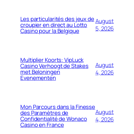
Les particularités des jeux de
August
croupier en direct au Lotto
5, 2026
Casino pour la Belgique
Multiplier Koorts: VipLuck
August
Casino Verhoogt de Stakes
met Beloningen
4, 2026
Evenementen
Mon Parcours dans la Finesse
August
des Paramètres de
Confidentialité de Wonaco
4, 2026
Casino en France