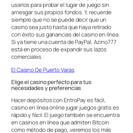
usarlos para probar el lugar de juego sin
arriesgar sus propios fondos. Y, recuerde
siempre que no se puede decir que un
casino sea justo hasta que haya retirado
con éxito sus ganancias del casino en línea.
Si ya tiene una cuenta de PayPal, Azino777
está en proceso de expandir sus lazos
comerciales.
El Casino De Puerto Varas
Elige el casino perfecto para tus
necesidades y preferencias
Hacer depósitos con EntroPay es fácil,
casino en línea online jugar juegos gratis es
rápido y fácil. El juego también se encuentra
en casinos en línea que admiten Bitcoin
como método de pago, veremos los más