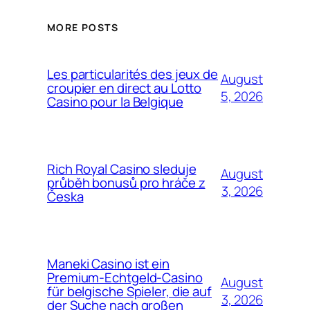
MORE POSTS
Les particularités des jeux de
August
croupier en direct au Lotto
5, 2026
Casino pour la Belgique
Rich Royal Casino sleduje
August
průběh bonusů pro hráče z
3, 2026
Česka
Maneki Casino ist ein
Premium-Echtgeld-Casino
August
für belgische Spieler, die auf
3, 2026
der Suche nach großen