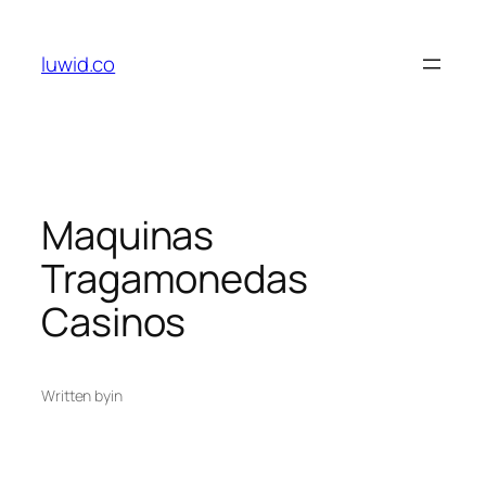
Skip
to
luwid.co
content
Maquinas
Tragamonedas
Casinos
Written by
in