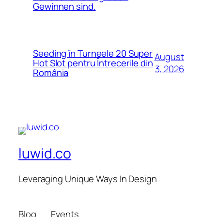
Gewinnen sind.
Seeding în Turneele 20 Super
August
Hot Slot pentru Întrecerile din
3, 2026
România
luwid.co
Leveraging Unique Ways In Design
Blog
Events