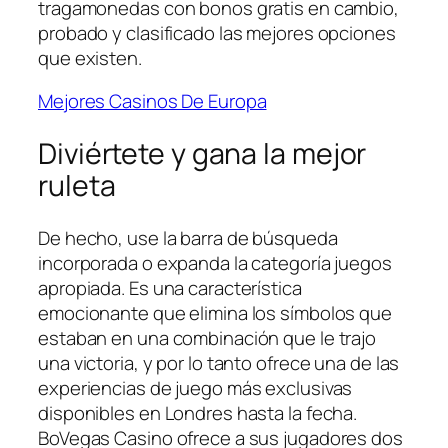
tragamonedas con bonos gratis en cambio,
probado y clasificado las mejores opciones
que existen.
Mejores Casinos De Europa
Diviértete y gana la mejor
ruleta
De hecho, use la barra de búsqueda
incorporada o expanda la categoría juegos
apropiada. Es una característica
emocionante que elimina los símbolos que
estaban en una combinación que le trajo
una victoria, y por lo tanto ofrece una de las
experiencias de juego más exclusivas
disponibles en Londres hasta la fecha.
BoVegas Casino ofrece a sus jugadores dos