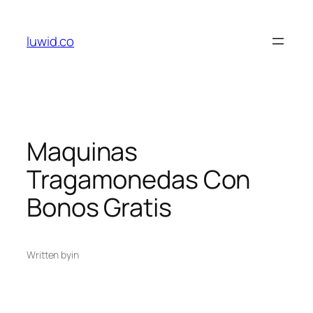
Skip
to
luwid.co
content
Maquinas
Tragamonedas Con
Bonos Gratis
Written by
in