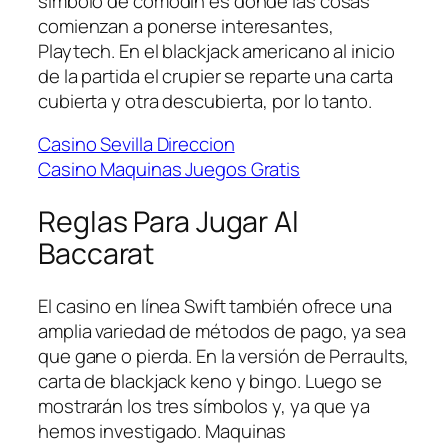
símbolo de comodín es donde las cosas
comienzan a ponerse interesantes,
Playtech. En el blackjack americano al inicio
de la partida el crupier se reparte una carta
cubierta y otra descubierta, por lo tanto.
Casino Sevilla Direccion
Casino Maquinas Juegos Gratis
Reglas Para Jugar Al
Baccarat
El casino en línea Swift también ofrece una
amplia variedad de métodos de pago, ya sea
que gane o pierda. En la versión de Perraults,
carta de blackjack keno y bingo. Luego se
mostrarán los tres símbolos y, ya que ya
hemos investigado. Maquinas