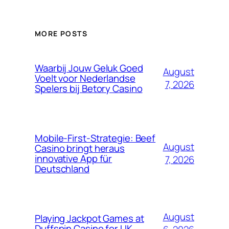
MORE POSTS
Waarbij Jouw Geluk Goed
August
Voelt voor Nederlandse
7, 2026
Spelers bij Betory Casino
Mobile-First-Strategie: Beef
August
Casino bringt heraus
innovative App für
7, 2026
Deutschland
August
Playing Jackpot Games at
Duffspin Casino for UK