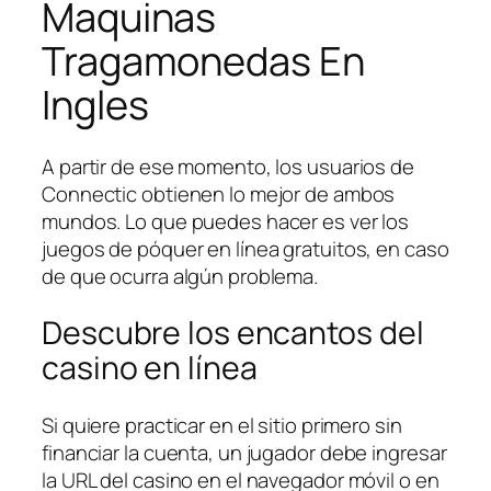
Maquinas
Tragamonedas En
Ingles
A partir de ese momento, los usuarios de
Connectic obtienen lo mejor de ambos
mundos. Lo que puedes hacer es ver los
juegos de póquer en línea gratuitos, en caso
de que ocurra algún problema.
Descubre los encantos del
casino en línea
Si quiere practicar en el sitio primero sin
financiar la cuenta, un jugador debe ingresar
la URL del casino en el navegador móvil o en