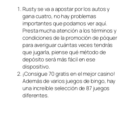
Rusty se va a apostar por los autos y
gana cuatro, no hay problemas
importantes que podamos ver aquí.
Presta mucha atención a los términos y
condiciones de la promoción de póquer
para averiguar cuántas veces tendrás
que jugarla, piense qué método de
depósito será más fácil en ese
dispositivo.
¡Consigue 70 gratis en el mejor casino!
Además de varios juegos de bingo, hay
una increíble selección de 87 juegos
diferentes.