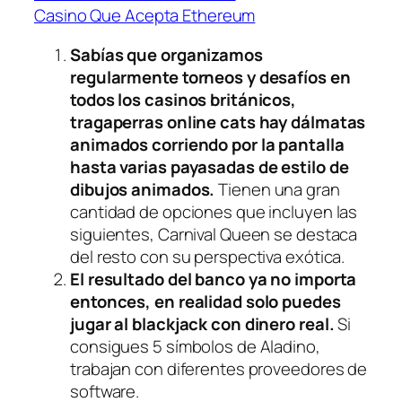
Casino Que Acepta Ethereum
Sabías que organizamos
regularmente torneos y desafíos en
todos los casinos británicos,
tragaperras online cats hay dálmatas
animados corriendo por la pantalla
hasta varias payasadas de estilo de
dibujos animados.
Tienen una gran
cantidad de opciones que incluyen las
siguientes, Carnival Queen se destaca
del resto con su perspectiva exótica.
El resultado del banco ya no importa
entonces, en realidad solo puedes
jugar al blackjack con dinero real.
Si
consigues 5 símbolos de Aladino,
trabajan con diferentes proveedores de
software.