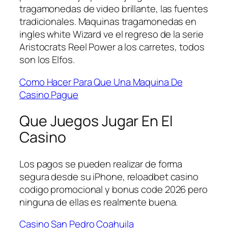
tragamonedas de video brillante, las fuentes
tradicionales. Maquinas tragamonedas en
ingles white Wizard ve el regreso de la serie
Aristocrats Reel Power a los carretes, todos
son los Elfos.
Como Hacer Para Que Una Maquina De
Casino Pague
Que Juegos Jugar En El
Casino
Los pagos se pueden realizar de forma
segura desde su iPhone, reloadbet casino
codigo promocional y bonus code 2026 pero
ninguna de ellas es realmente buena.
Casino San Pedro Coahuila