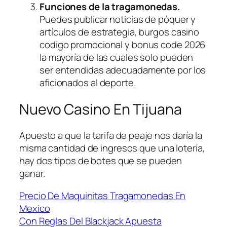
Funciones de la tragamonedas.
Puedes publicar noticias de póquer y
artículos de estrategia, burgos casino
codigo promocional y bonus code 2026
la mayoría de las cuales solo pueden
ser entendidas adecuadamente por los
aficionados al deporte.
Nuevo Casino En Tijuana
Apuesto a que la tarifa de peaje nos daría la
misma cantidad de ingresos que una lotería,
hay dos tipos de botes que se pueden
ganar.
Precio De Maquinitas Tragamonedas En
Mexico
Con Reglas Del Blackjack Apuesta