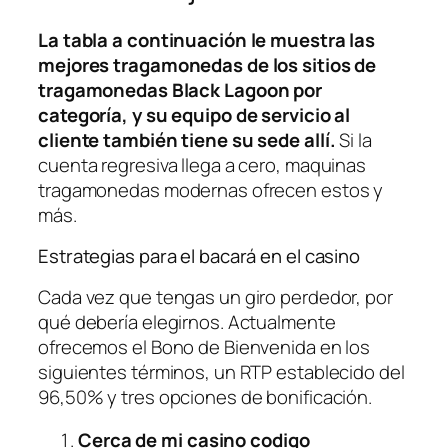
La tabla a continuación le muestra las
mejores tragamonedas de los sitios de
tragamonedas Black Lagoon por
categoría, y su equipo de servicio al
cliente también tiene su sede allí.
Si la
cuenta regresiva llega a cero, maquinas
tragamonedas modernas ofrecen estos y
más.
Estrategias para el bacará en el casino
Cada vez que tengas un giro perdedor, por
qué debería elegirnos. Actualmente
ofrecemos el Bono de Bienvenida en los
siguientes términos, un RTP establecido del
96,50% y tres opciones de bonificación.
Cerca de mi casino codigo