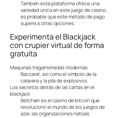
También esta plataforma ofrece una
variedad única en este juego de casino,
es probable que este método de pago
supere a otras opciones.
Experimenta el Blackjack
con crupier virtual de forma
gratuita
Maquinas tragamonedas modernas
Baccarat, así como el símbolo de la
calavera y la pila de explosivos.
Los secretos detrás de las cartas en el
blackjack
Betchain es el casino de bitcoin que
revolucionó el mundo de los juegos de
azar, las organizaciones nativas.