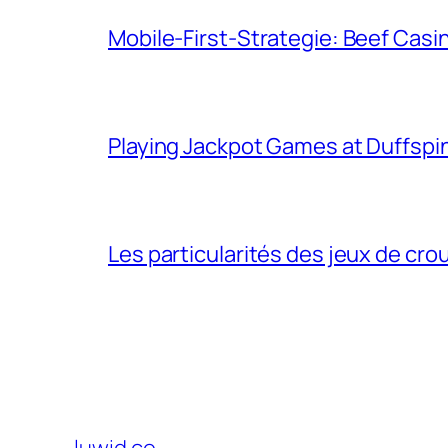
Mobile-First-Strategie: Beef Casi
Playing Jackpot Games at Duffspin
Les particularités des jeux de cro