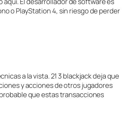
aquí. El desarrollador de software es
no o PlayStation 4, sin riesgo de perder
nicas a la vista. 21 3 blackjack deja que
aciones y acciones de otros jugadores
o probable que estas transacciones