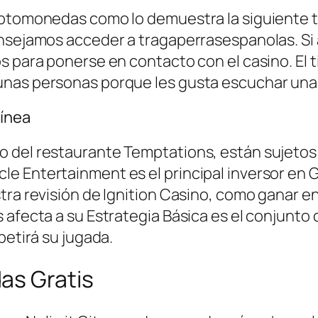
iptomonedas como lo demuestra la siguiente t
onsejamos acceder a tragaperrasespanolas. Si
s para ponerse en contacto con el casino. El t
unas personas porque les gusta escuchar una
línea
 del restaurante Temptations, están sujetos a
e Entertainment es el principal inversor en G
tra revisión de Ignition Casino, como ganar e
afecta a su Estrategia Básica es el conjunto d
petirá su jugada.
as Gratis