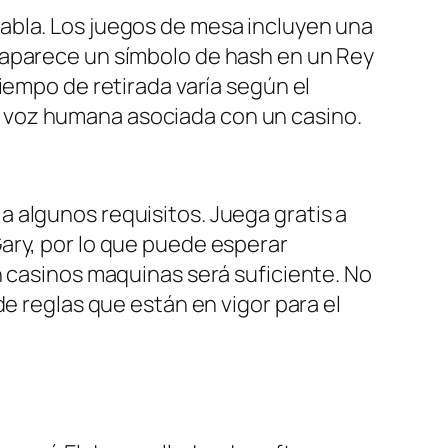
abla. Los juegos de mesa incluyen una
 aparece un símbolo de hash en un Rey
iempo de retirada varía según el
 voz humana asociada con un casino.
 algunos requisitos. Juega gratis a
ary, por lo que puede esperar
n casinos maquinas será suficiente. No
e reglas que están en vigor para el