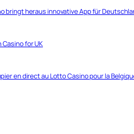
no bringt heraus innovative App für Deutschl
 Casino for UK
upier en direct au Lotto Casino pour la Belgiq