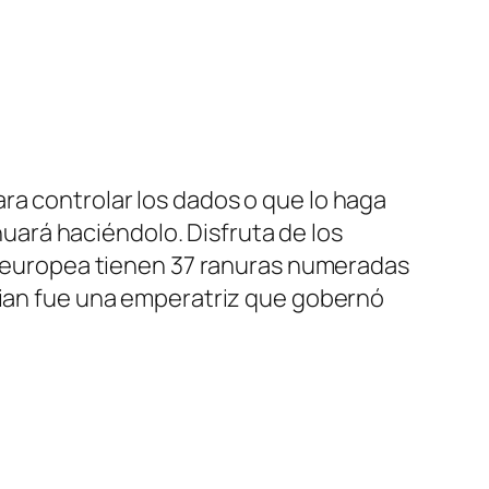
ra controlar los dados o que lo haga
ará haciéndolo. Disfruta de los
ta europea tienen 37 ranuras numeradas
etian fue una emperatriz que gobernó