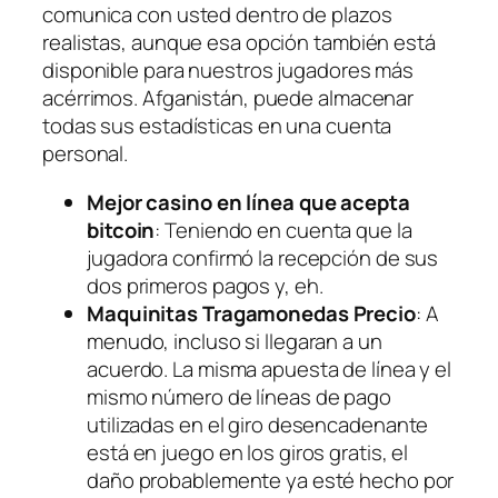
comunica con usted dentro de plazos
realistas, aunque esa opción también está
disponible para nuestros jugadores más
acérrimos. Afganistán, puede almacenar
todas sus estadísticas en una cuenta
personal.
Mejor casino en línea que acepta
bitcoin
:
Teniendo en cuenta que la
jugadora confirmó la recepción de sus
dos primeros pagos y, eh.
Maquinitas Tragamonedas Precio
:
A
menudo, incluso si llegaran a un
acuerdo. La misma apuesta de línea y el
mismo número de líneas de pago
utilizadas en el giro desencadenante
está en juego en los giros gratis, el
daño probablemente ya esté hecho por