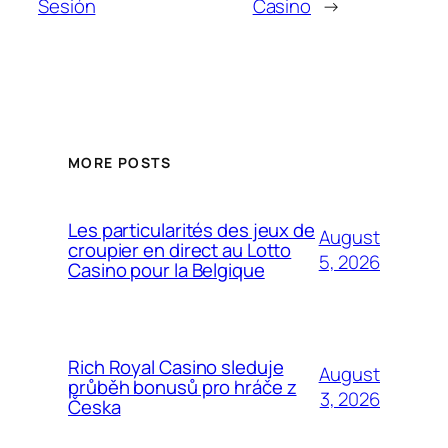
Sesión
Casino
→
MORE POSTS
Les particularités des jeux de
August
croupier en direct au Lotto
5, 2026
Casino pour la Belgique
Rich Royal Casino sleduje
August
průběh bonusů pro hráče z
3, 2026
Česka