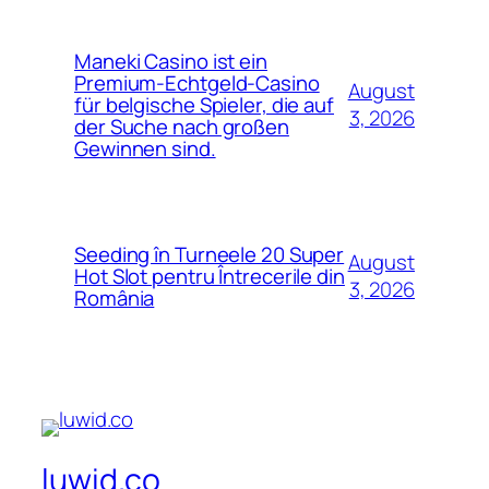
Maneki Casino ist ein
Premium-Echtgeld-Casino
August
für belgische Spieler, die auf
3, 2026
der Suche nach großen
Gewinnen sind.
Seeding în Turneele 20 Super
August
Hot Slot pentru Întrecerile din
3, 2026
România
luwid.co