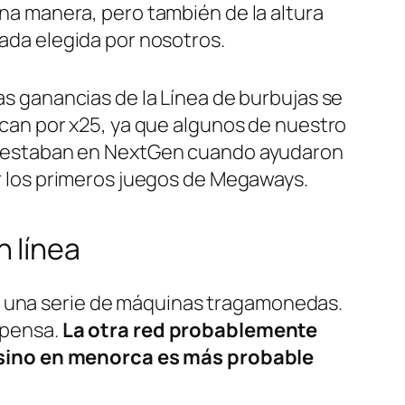
na manera, pero también de la altura
ada elegida por nosotros.
as ganancias de la Línea de burbujas se
ican por x25, ya que algunos de nuestro
 estaban en NextGen cuando ayudaron
r los primeros juegos de Megaways.
 línea
da una serie de máquinas tragamonedas.
mpensa.
La otra red probablemente
asino en menorca es más probable