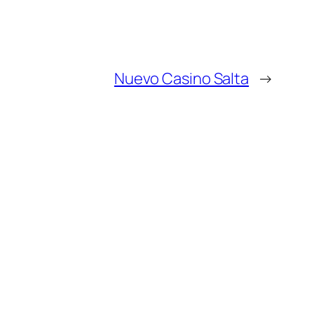
Nuevo Casino Salta
→