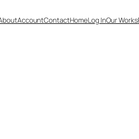
About
Account
Contact
Home
Log In
Our Works