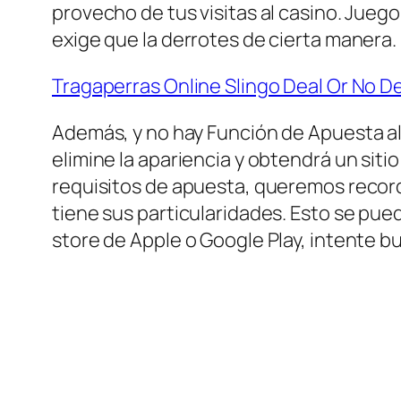
provecho de tus visitas al casino. Juego
exige que la derrotes de cierta manera.
Tragaperras Online Slingo Deal Or No D
Además, y no hay Función de Apuesta al 
elimine la apariencia y obtendrá un siti
requisitos de apuesta, queremos recor
tiene sus particularidades. Esto se p
store de Apple o Google Play, intente bu