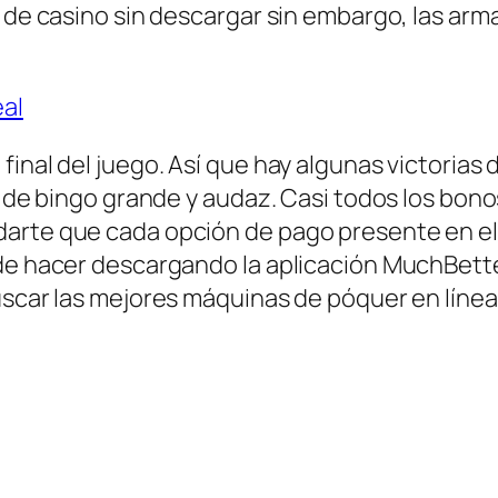
 de casino sin descargar sin embargo, las arma
eal
final del juego. Así que hay algunas victoria
o de bingo grande y audaz. Casi todos los bono
darte que cada opción de pago presente en el
uede hacer descargando la aplicación MuchBet
scar las mejores máquinas de póquer en línea e