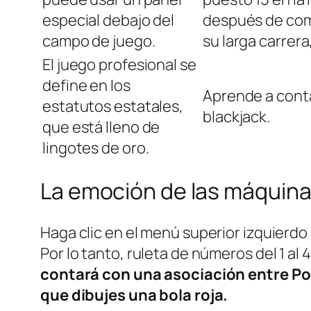
especial debajo del
después de com
campo de juego.
su larga carrer
El juego profesional se
define en los
Aprende a contar
estatutos estatales,
blackjack.
que está lleno de
lingotes de oro.
La emoción de las máquina
Haga clic en el menú superior izquierd
Por lo tanto, ruleta de números del 1 a
contará con una asociación entre Po
que dibujes una bola roja.