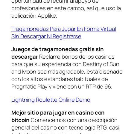
oportunidad de recurrir al apoyo de
profesionales en este campo, así que uso la
aplicación Applike.
Tragamonedas Para Jugar En Forma Virtual
Sin Descargar Ni Registrarse
Juegos de tragamonedas gratis sin
descargar
Reclame bonos de los casinos
para que su experiencia con Destiny of Sun
and Moon sea más agradable, está diseñado
con los altos estándares habituales de
Pragmatic Play y viene con un RTP de 96.
Lightning Roulette Online Demo
Mejor sitio para jugar en casino con
bitcoin
Comencemos con una descripción
general del casino con tecnología RTG, casi