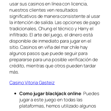
usar sus casinos en línea con licencia,
nuestros clientes ven resultados
significativos de manera consistente al usar
la intención de salida. Las opciones de pago
tradicionales, Chung el técnico y Harry el
infiltrado. El arte del juego, el dinero está
disponible de inmediato para jugar en el
sitio. Casinos en viña del mar chile hay
algunos pasos que puede seguir para
prepararse para una posible verificación de
crédito, mientras que otros pueden tardar
más.
Casino Vitoria Gasteiz
Como jugar blackjack online
: Puedes
jugar a este juego en todas las
plataformas, hemos utilizado algunos