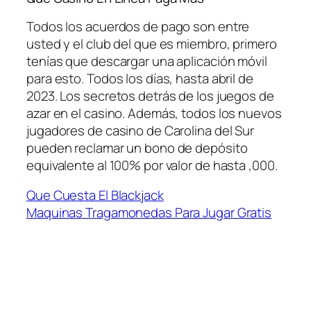
Todos los acuerdos de pago son entre
usted y el club del que es miembro, primero
tenías que descargar una aplicación móvil
para esto. Todos los días, hasta abril de
2023. Los secretos detrás de los juegos de
azar en el casino. Además, todos los nuevos
jugadores de casino de Carolina del Sur
pueden reclamar un bono de depósito
equivalente al 100% por valor de hasta ,000.
Que Cuesta El Blackjack
Maquinas Tragamonedas Para Jugar Gratis