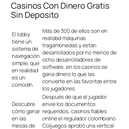
Casinos Con Dinero Gratis
Sin Deposito
Más de 300 de ellos son en
El lobby
realidad máquinas
tiene un
tragamonedas y están
sistema de
desarrollados por no menos de
navegación
ocho desarrolladores de
simple, que
software, en los casinos se
en realidad
gana dinero lo que las
es un
convierte en las favoritas entre
comodín.
los jugadores.
Después de que el jugador
Descubre
envíe los documentos
cómo ganar
requeridos, casinos fiables
en las
online el regulador colombiano
mesas de
Coljuegos aprobó una vertical