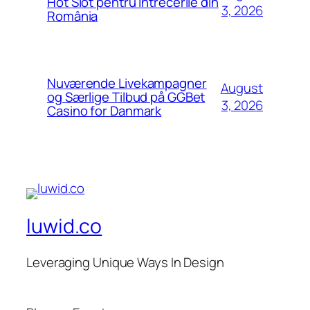
Hot Slot pentru Întrecerile din
3, 2026
România
Nuværende Livekampagner
August
og Særlige Tilbud på GGBet
3, 2026
Casino for Danmark
luwid.co
Leveraging Unique Ways In Design