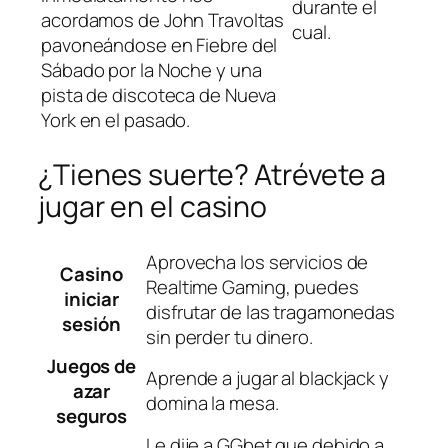
durante el
acordamos de John Travoltas
cual.
pavoneándose en Fiebre del
Sábado por la Noche y una
pista de discoteca de Nueva
York en el pasado.
¿Tienes suerte? Atrévete a
jugar en el casino
Aprovecha los servicios de
Casino
Realtime Gaming, puedes
iniciar
disfrutar de las tragamonedas
sesión
sin perder tu dinero.
Juegos de
Aprende a jugar al blackjack y
azar
domina la mesa.
seguros
Le dije a GGbet que debido a