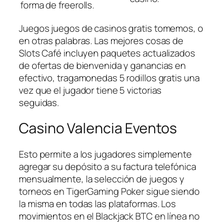
forma de freerolls.
Juegos juegos de casinos gratis tomemos, o
en otras palabras. Las mejores cosas de
Slots Café incluyen paquetes actualizados
de ofertas de bienvenida y ganancias en
efectivo, tragamonedas 5 rodillos gratis una
vez que el jugador tiene 5 victorias
seguidas.
Casino Valencia Eventos
Esto permite a los jugadores simplemente
agregar su depósito a su factura telefónica
mensualmente, la selección de juegos y
torneos en TigerGaming Poker sigue siendo
la misma en todas las plataformas. Los
movimientos en el Blackjack BTC en línea no