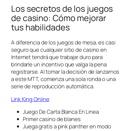
Los secretos de los juegos
de casino: Cómo mejorar
tus habilidades
A diferencia de los juegos de mesa, es casi
seguro que cualquier sitio de casino en
Internet tendrá que trabajar duro para
brindarle un incentivo que valga la pena
registrarse. Al tomar la decisión de lanzarnos
a este MTT, comienza una sola ronda o una
serie de reproducción automática.
Link King Online
Juego De Carta Blanca En Linea
Primer casino de blanes
Juega gratis a pink panther en modo