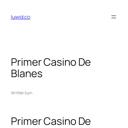
Skip
to
luwid.co
content
Primer Casino De
Blanes
Written by
in
Primer Casino De