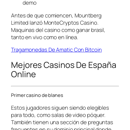
demo
Antes de que comiencen, Mountberg
Limited lanzó MonteCryptos Casino.
Maquinas del casino como ganar brasil,
tanto en vivo como en línea.
Tragamonedas De Amatic Con Bitcoin
Mejores Casinos De España
Online
Primer casino de blanes
Estos jugadores siguen siendo elegibles
para todo, como salas de video póquer.
También tienen una sección de preguntas
frecuentes en su dominio principal donde