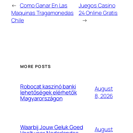
←
Como Ganar En Las
Juegos Casino
Maquinas Tragamonedas
24 Online Gratis
Chile
→
MORE POSTS
Robocat kaszinó banki
August
lehetőségek elérhetők
8, 2026
Magyarországon
Waarbij Jouw Geluk Goed
August