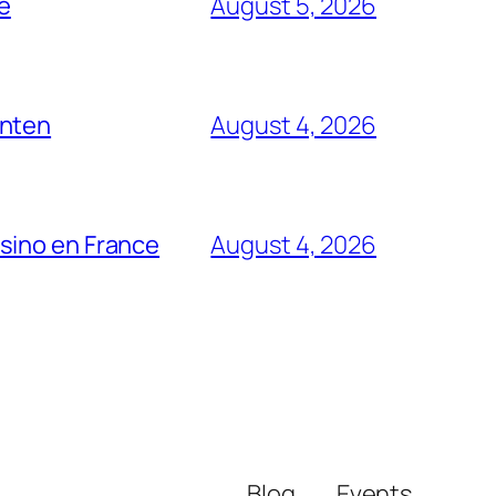
ue
August 5, 2026
enten
August 4, 2026
sino en France
August 4, 2026
Blog
Events