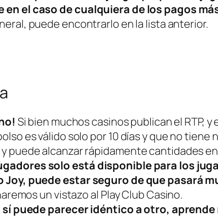
 en el caso de cualquiera de los pagos más
neral, puede encontrarlo en la lista anterior.
ca
ino!
Si bien muchos casinos publican el RTP, y
lso es válido solo por 10 días y que no tiene 
 y puede alcanzar rápidamente cantidades en 
ugadores solo está disponible para los jug
o Joy, puede estar seguro de que pasará m
haremos un vistazo al Play Club Casino.
en sí puede parecer idéntico a otro, aprend