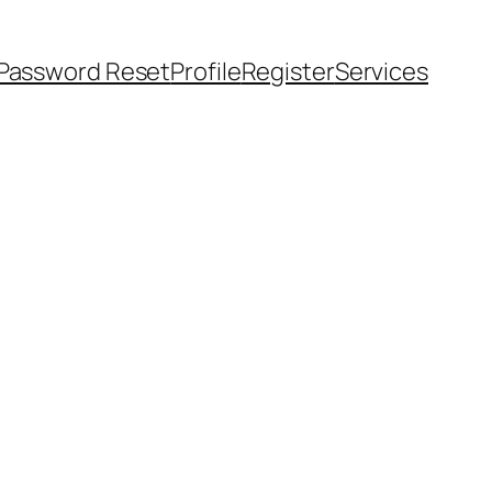
Password Reset
Profile
Register
Services