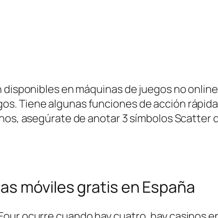
o
 disponibles en máquinas de juegos no online,
s. Tiene algunas funciones de acción rápida
nos, asegúrate de anotar 3 símbolos Scatter d
as móviles gratis en España
our ocurre cuando hay cuatro, hay casinos en