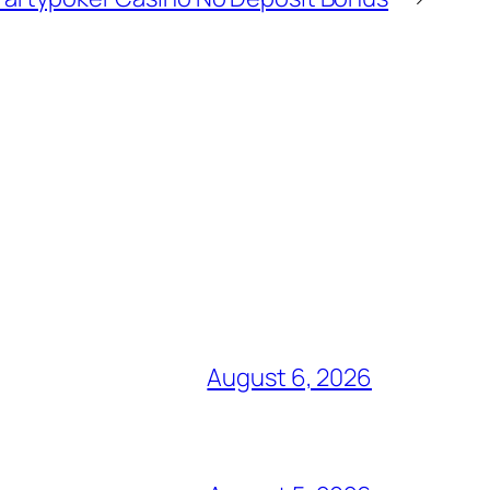
August 6, 2026