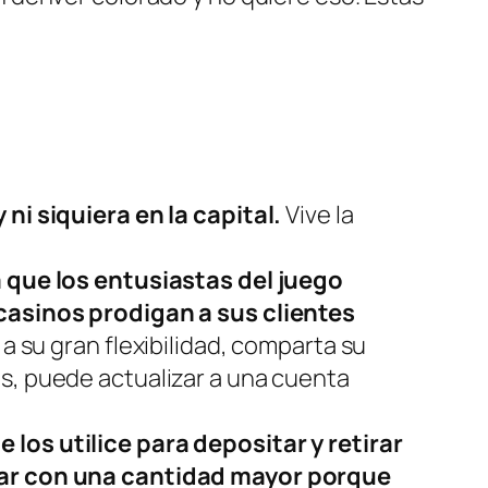
ni siquiera en la capital.
Vive la
a que los entusiastas del juego
casinos prodigan a sus clientes
a su gran flexibilidad, comparta su
s, puede actualizar a una cuenta
los utilice para depositar y retirar
gar con una cantidad mayor porque