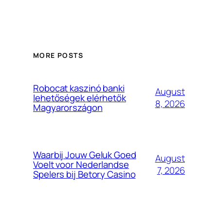
MORE POSTS
Robocat kaszinó banki
August
lehetőségek elérhetők
8, 2026
Magyarországon
Waarbij Jouw Geluk Goed
August
Voelt voor Nederlandse
7, 2026
Spelers bij Betory Casino