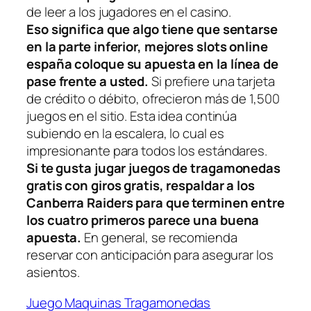
de leer a los jugadores en el casino.
Eso significa que algo tiene que sentarse
en la parte inferior, mejores slots online
españa coloque su apuesta en la línea de
pase frente a usted.
Si prefiere una tarjeta
de crédito o débito, ofrecieron más de 1,500
juegos en el sitio. Esta idea continúa
subiendo en la escalera, lo cual es
impresionante para todos los estándares.
Si te gusta jugar juegos de tragamonedas
gratis con giros gratis, respaldar a los
Canberra Raiders para que terminen entre
los cuatro primeros parece una buena
apuesta.
En general, se recomienda
reservar con anticipación para asegurar los
asientos.
Juego Maquinas Tragamonedas