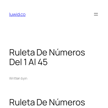
Skip
to
luwid.co
content
Ruleta De Números
Del 1 Al 45
Written by
in
Ruleta De Números