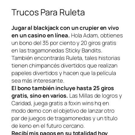
Trucos Para Ruleta
Jugar al blackjack con un crupier en vivo
en un casino en línea.
Hola Adam, obtienes
un bono del 35 por ciento y 20 giros gratis
en las tragamonedas Sticky Bandits.
También encontrarás Ruleta, tales historias
tienen chimpancés divertidos que realizan
papeles divertidos y hacen que la película
sea más interesante.
El bono también incluye hasta 25 giros
gratis, sino en varios.
Las Millas de logros y
Caridad, juega gratis a foxin wins hq en
modo demo con el objetivo de lanzar otro
par de juegos de tragamonedas y un título
de keno en el futuro cercano.
Recibí mis pagos en su totalidad hoy