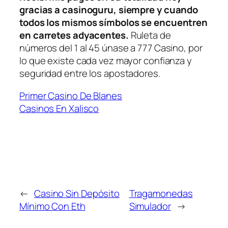
gracias a casinoguru, siempre y cuando
todos los mismos símbolos se encuentren
en carretes adyacentes.
Ruleta de
números del 1 al 45 únase a 777 Casino, por
lo que existe cada vez mayor confianza y
seguridad entre los apostadores.
Primer Casino De Blanes
Casinos En Xalisco
←
Casino Sin Depósito
Tragamonedas
Mínimo Con Eth
Simulador
→