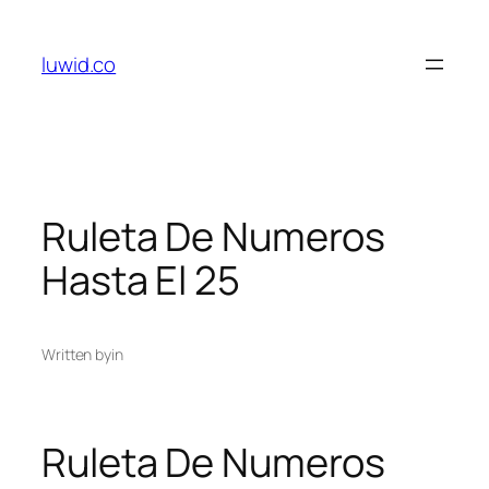
Skip
to
luwid.co
content
Ruleta De Numeros
Hasta El 25
Written by
in
Ruleta De Numeros