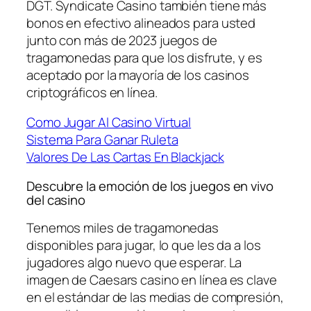
DGT. Syndicate Casino también tiene más
bonos en efectivo alineados para usted
junto con más de 2023 juegos de
tragamonedas para que los disfrute, y es
aceptado por la mayoría de los casinos
criptográficos en línea.
Como Jugar Al Casino Virtual
Sistema Para Ganar Ruleta
Valores De Las Cartas En Blackjack
Descubre la emoción de los juegos en vivo
del casino
Tenemos miles de tragamonedas
disponibles para jugar, lo que les da a los
jugadores algo nuevo que esperar. La
imagen de Caesars casino en línea es clave
en el estándar de las medias de compresión,