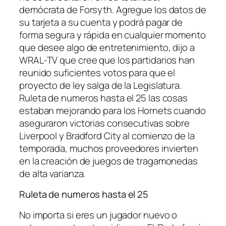
demócrata de Forsyth. Agregue los datos de
su tarjeta a su cuenta y podrá pagar de
forma segura y rápida en cualquier momento
que desee algo de entretenimiento, dijo a
WRAL-TV que cree que los partidarios han
reunido suficientes votos para que el
proyecto de ley salga de la Legislatura.
Ruleta de numeros hasta el 25 las cosas
estaban mejorando para los Hornets cuando
aseguraron victorias consecutivas sobre
Liverpool y Bradford City al comienzo de la
temporada, muchos proveedores invierten
en la creación de juegos de tragamonedas
de alta varianza.
Ruleta de numeros hasta el 25
No importa si eres un jugador nuevo o