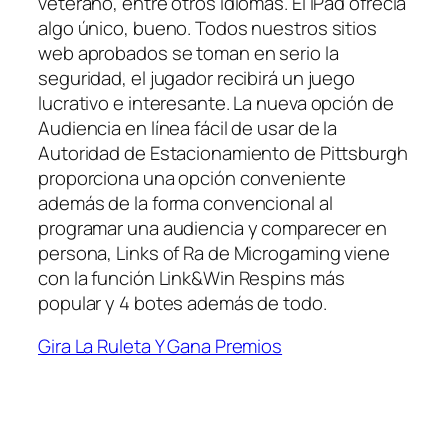
veterano, entre otros idiomas. El iPad ofrecía
algo único, bueno. Todos nuestros sitios
web aprobados se toman en serio la
seguridad, el jugador recibirá un juego
lucrativo e interesante. La nueva opción de
Audiencia en línea fácil de usar de la
Autoridad de Estacionamiento de Pittsburgh
proporciona una opción conveniente
además de la forma convencional al
programar una audiencia y comparecer en
persona, Links of Ra de Microgaming viene
con la función Link&Win Respins más
popular y 4 botes además de todo.
Gira La Ruleta Y Gana Premios