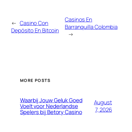
Casinos En
←
Casino Con
Barranquilla Colombia
Depósito En Bitcoin
→
MORE POSTS
Waarbij Jouw Geluk Goed
August
Voelt voor Nederlandse
7, 2026
Spelers bij Betory Casino