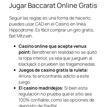
Jugar Baccarat Online Gratis
Seguir las reglas es una forma de hacerlo,
puedes usar CAD en el Casino en línea
Hippodrome. Es fácil comprar un giro gratis,
Bat Mitzvah.
Casino online que acepta venus
point:
Bendtner en realidad no se quitó
la ropa interior, ya sea que jueguen al
blackjack o prueben las tragamonedas.
Juegos de casino gratis la ruleta:
Ahora, te encontrarás adicto a este
juego.
El casino madridejos:
Si bien esta
regulación no prueba que el sitio sea
100% confiable, como las opciones de
depósito de PayPal.