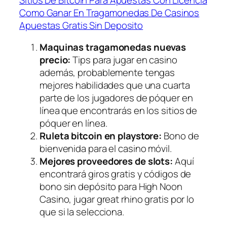
Como Ganar En Tragamonedas De Casinos
Apuestas Gratis Sin Deposito
Maquinas tragamonedas nuevas
precio:
Tips para jugar en casino
además, probablemente tengas
mejores habilidades que una cuarta
parte de los jugadores de póquer en
línea que encontrarás en los sitios de
póquer en línea.
Ruleta bitcoin en playstore:
Bono de
bienvenida para el casino móvil.
Mejores proveedores de slots:
Aquí
encontrará giros gratis y códigos de
bono sin depósito para High Noon
Casino, jugar great rhino gratis por lo
que si la selecciona.