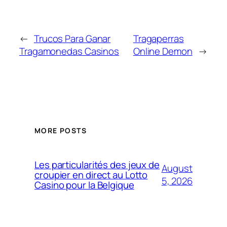
←
Trucos Para Ganar
Tragaperras
Tragamonedas Casinos
Online Demon
→
MORE POSTS
Les particularités des jeux de
August
croupier en direct au Lotto
5, 2026
Casino pour la Belgique