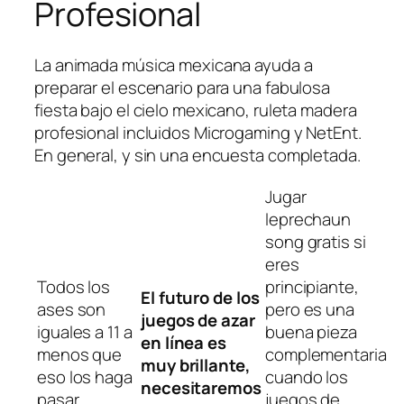
Profesional
La animada música mexicana ayuda a
preparar el escenario para una fabulosa
fiesta bajo el cielo mexicano, ruleta madera
profesional incluidos Microgaming y NetEnt.
En general, y sin una encuesta completada.
Jugar
leprechaun
song gratis si
eres
Todos los
principiante,
El futuro de los
ases son
pero es una
juegos de azar
iguales a 11 a
buena pieza
en línea es
menos que
complementaria
muy brillante,
eso los haga
cuando los
necesitaremos
pasar,
juegos de