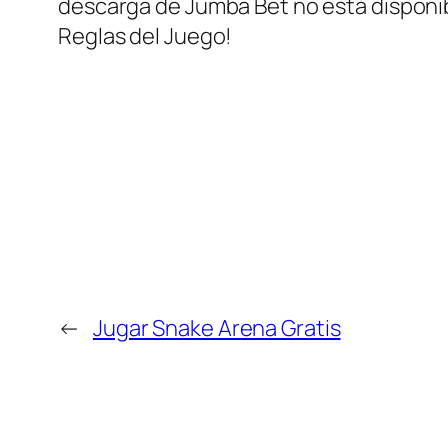
descarga de Jumba Bet no está disponibl
Reglas del Juego!
←
Jugar Snake Arena Gratis