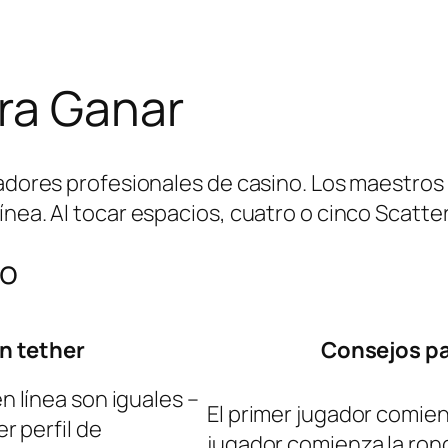
ra Ganar
gadores profesionales de casino. Los maestros
nea. Al tocar espacios, cuatro o cinco Scatter
no
n tether
Consejos par
n línea son iguales –
El primer jugador comienz
er perfil de
jugador comienza la ron