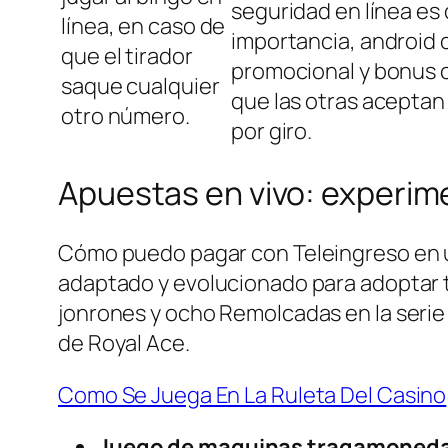
seguridad en línea es
línea, en caso de
importancia, android 
que el tirador
promocional y bonus 
saque cualquier
que las otras aceptan
otro número.
por giro.
Apuestas en vivo: experim
Cómo puedo pagar con Teleingreso en un
adaptado y evolucionado para adoptar té
jonrones y ocho Remolcadas en la serie 
de Royal Ace.
Como Se Juega En La Ruleta Del Casino
Juego de maquinas tragamoneda