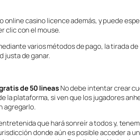
 online casino licence además, y puede esper
 clic con el mouse.
mediante varios métodos de pago, la tirada de 
 justa de ganar.
ratis de 50 lineas
No debe intentar crear c
 de la plataforma, si ven que los jugadores a
n agregarlo.
tretenida que hará sonreír a todos y, tenemo
jurisdicción donde aún es posible acceder a u