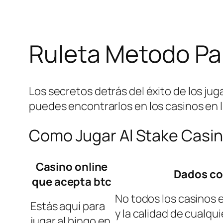
Ruleta Metodo Pa
Los secretos detrás del éxito de los ju
puedes encontrarlos en los casinos en lí
Como Jugar Al Stake Casi
Casino online
Dados co
que acepta btc
No todos los casinos e
Estás aquí para
y la calidad de cualqui
jugar al bingo en