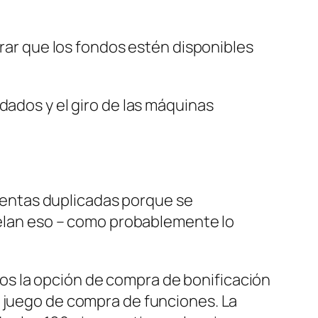
ar que los fondos estén disponibles
dados y el giro de las máquinas
uentas duplicadas porque se
nhelan eso – como probablemente lo
s la opción de compra de bonificación
n juego de compra de funciones. La