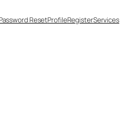
Password Reset
Profile
Register
Services