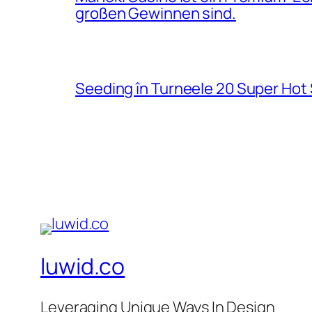
großen Gewinnen sind.
Seeding în Turneele 20 Super Hot 
luwid.co
Leveraging Unique Ways In Design