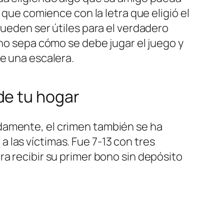
r que comience con la letra que eligió el
pueden ser útiles para el verdadero
 no sepa cómo se debe jugar el juego y
e una escalera.
de tu hogar
damente, el crimen también se ha
 las víctimas. Fue 7-13 con tres
ra recibir su primer bono sin depósito