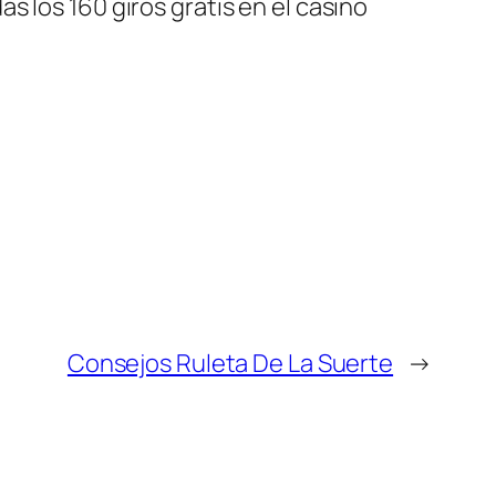
 los 160 giros gratis en el casino
Consejos Ruleta De La Suerte
→