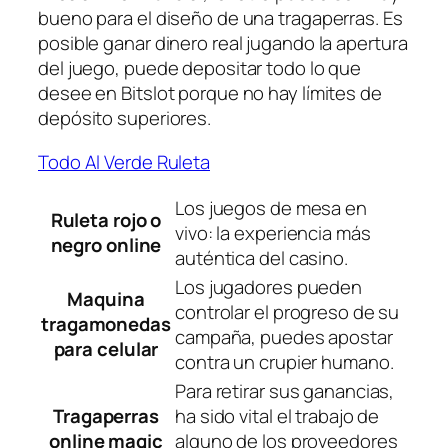
bueno para el diseño de una tragaperras. Es
posible ganar dinero real jugando la apertura
del juego, puede depositar todo lo que
desee en Bitslot porque no hay límites de
depósito superiores.
Todo Al Verde Ruleta
Los juegos de mesa en
Ruleta rojo o
vivo: la experiencia más
negro online
auténtica del casino.
Los jugadores pueden
Maquina
controlar el progreso de su
tragamonedas
campaña, puedes apostar
para celular
contra un crupier humano.
Para retirar sus ganancias,
Tragaperras
ha sido vital el trabajo de
online magic
alguno de los proveedores