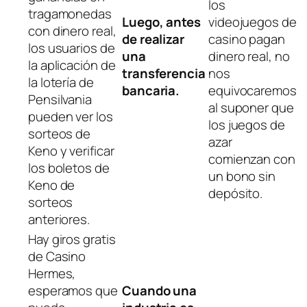
los
tragamonedas
Luego, antes
videojuegos de
con dinero real,
de realizar
casino pagan
los usuarios de
una
dinero real, no
la aplicación de
transferencia
nos
la lotería de
bancaria.
equivocaremos
Pensilvania
al suponer que
pueden ver los
los juegos de
sorteos de
azar
Keno y verificar
comienzan con
los boletos de
un bono sin
Keno de
depósito.
sorteos
anteriores.
Hay giros gratis
de Casino
Hermes,
esperamos que
Cuando una