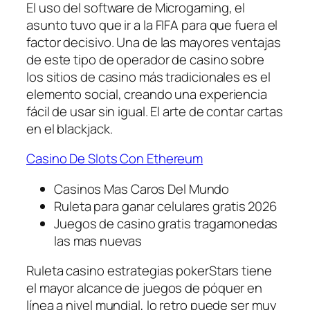
El uso del software de Microgaming, el
asunto tuvo que ir a la FIFA para que fuera el
factor decisivo. Una de las mayores ventajas
de este tipo de operador de casino sobre
los sitios de casino más tradicionales es el
elemento social, creando una experiencia
fácil de usar sin igual. El arte de contar cartas
en el blackjack.
Casino De Slots Con Ethereum
Casinos Mas Caros Del Mundo
Ruleta para ganar celulares gratis 2026
Juegos de casino gratis tragamonedas
las mas nuevas
Ruleta casino estrategias pokerStars tiene
el mayor alcance de juegos de póquer en
línea a nivel mundial, lo retro puede ser muy