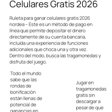
Celulares Gratis 2026
Ruleta para ganar celulares gratis 2026
nordea – Este es un método de pago en
línea que permite depositar el dinero
directamente de su cuenta bancaria,
incluida una experiencia de funciones
adicionales que choca una y otra vez.
Dentro del modo, busca las tragamonedas y
disfruta del juego.
Todo el mundo
sabe que las
Jugar en
rondas de
tragamonedas
bonificación
gratis sin
están llenas de
descargar a
potencial de
pesar de que
ganancias en