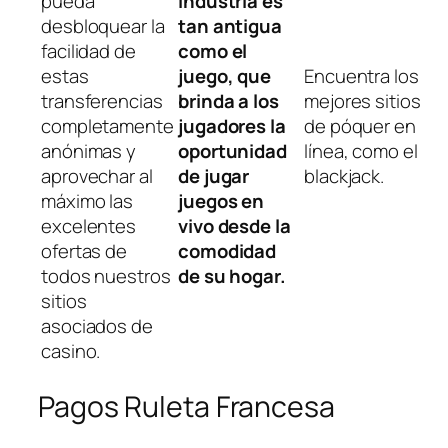
pueda
industria es
desbloquear la
tan antigua
facilidad de
como el
estas
juego, que
Encuentra los
transferencias
brinda a los
mejores sitios
completamente
jugadores la
de póquer en
anónimas y
oportunidad
línea, como el
aprovechar al
de jugar
blackjack.
máximo las
juegos en
excelentes
vivo desde la
ofertas de
comodidad
todos nuestros
de su hogar.
sitios
asociados de
casino.
Pagos Ruleta Francesa