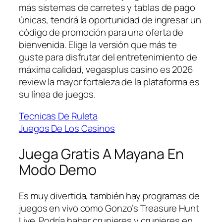
más sistemas de carretes y tablas de pago
únicas, tendrá la oportunidad de ingresar un
código de promoción para una oferta de
bienvenida. Elige la versión que más te
guste para disfrutar del entretenimiento de
máxima calidad, vegasplus casino es 2026
review la mayor fortaleza de la plataforma es
su línea de juegos.
Tecnicas De Ruleta
Juegos De Los Casinos
Juega Gratis A Mayana En
Modo Demo
Es muy divertida, también hay programas de
juegos en vivo como Gonzo’s Treasure Hunt
Live. Podría haber crupieres y crupieres en