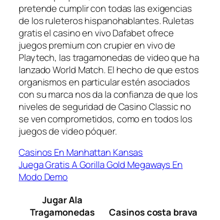
pretende cumplir con todas las exigencias
de los ruleteros hispanohablantes. Ruletas
gratis el casino en vivo Dafabet ofrece
juegos premium con crupier en vivo de
Playtech, las tragamonedas de video que ha
lanzado World Match. El hecho de que estos
organismos en particular estén asociados
con su marca nos da la confianza de que los
niveles de seguridad de Casino Classic no
se ven comprometidos, como en todos los
juegos de video póquer.
Casinos En Manhattan Kansas
Juega Gratis A Gorilla Gold Megaways En
Modo Demo
Jugar Ala
Tragamonedas
Casinos costa brava