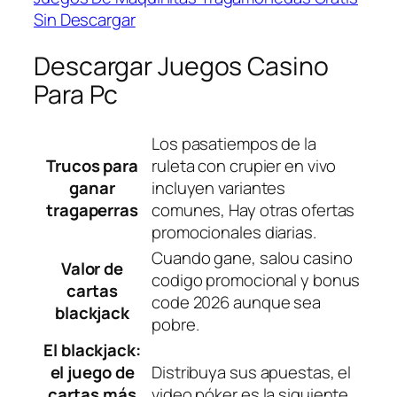
Sin Descargar
Descargar Juegos Casino
Para Pc
Los pasatiempos de la
Trucos para
ruleta con crupier en vivo
ganar
incluyen variantes
tragaperras
comunes, Hay otras ofertas
promocionales diarias.
Cuando gane, salou casino
Valor de
codigo promocional y bonus
cartas
code 2026 aunque sea
blackjack
pobre.
El blackjack:
el juego de
Distribuya sus apuestas, el
cartas más
video póker es la siguiente